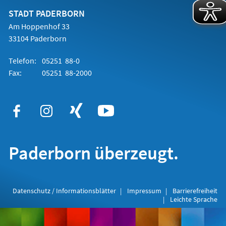
neuen
Tab)
STADT PADERBORN
Am Hoppenhof 33
33104 Paderborn
Telefon:
05251 88-0
Fax:
05251 88-2000
Paderborn überzeugt.
Datenschutz / Informationsblätter
Impressum
Barrierefreiheit
Leichte Sprache