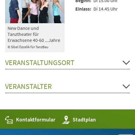
Di 15.00 Uhr
Di 14.45 Uhr
New Dance und
Tanztheater für
Erwachsene 40-60 ...Jahre
© Sibel Özcelik für TanzBau
VERANSTALTUNGSORT
VERANSTALTER
Kontaktformular
(Öffnet
Stadtplan
in
einem