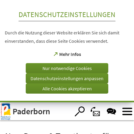
Inhalt anspringen
DATENSCHUTZEINSTELLUNGEN
Durch die Nutzung dieser Website erklären Sie sich damit
einverstanden, dass diese Seite Cookies verwendet.
(Öffnet
Mehr Infos
in
einem
Nur notwendige Cookies
neuen
Tab)
Datenschutzeinstellungen anpassen
Alle Cookies akzeptieren
Visuelle
Paderborn
Assistenzsoftware
öffnen.