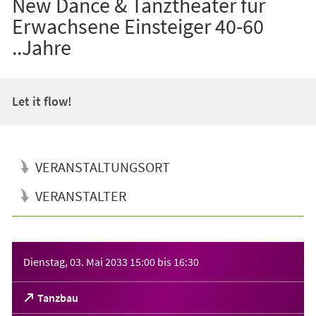
New Dance & Tanztheater für
Erwachsene Einsteiger 40-60
..Jahre
Let it flow!
VERANSTALTUNGSORT
VERANSTALTER
Veranstaltungsinformationen
Dienstag, 03. Mai 2033
15:00
bis
16:30
(Öffnet
Tanzbau
in