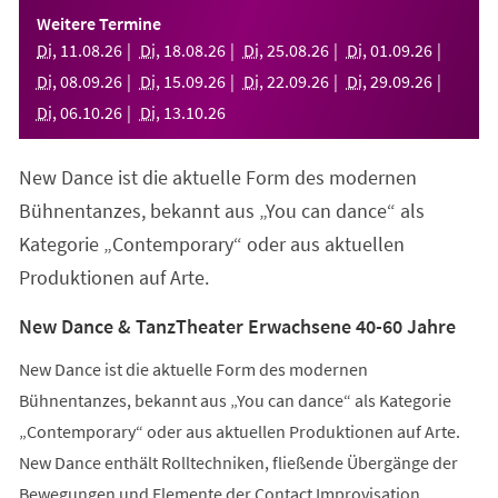
einem
Weitere Termine
neuen
Di
,
11
.
08
.
26
Di
,
18
.
08
.
26
Di
,
25
.
08
.
26
Di
,
01
.
09
.
26
Tab)
Di
,
08
.
09
.
26
Di
,
15
.
09
.
26
Di
,
22
.
09
.
26
Di
,
29
.
09
.
26
Di
,
06
.
10
.
26
Di
,
13
.
10
.
26
New Dance ist die aktuelle Form des modernen
Bühnentanzes, bekannt aus „You can dance“ als
Kategorie „Contemporary“ oder aus aktuellen
Produktionen auf Arte.
New Dance & TanzTheater Erwachsene 40-60 Jahre
New Dance ist die aktuelle Form des modernen
Bühnentanzes, bekannt aus „You can dance“ als Kategorie
„Contemporary“ oder aus aktuellen Produktionen auf Arte.
New Dance enthält Rolltechniken, fließende Übergänge der
Bewegungen und Elemente der Contact Improvisation.