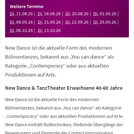
einem
Weitere Termine
neuen
Di
,
11
.
08
.
26
Di
,
18
.
08
.
26
Di
,
25
.
08
.
26
Di
,
01
.
09
.
26
Tab)
Di
,
08
.
09
.
26
Di
,
15
.
09
.
26
Di
,
22
.
09
.
26
Di
,
29
.
09
.
26
Di
,
06
.
10
.
26
Di
,
13
.
10
.
26
New Dance ist die aktuelle Form des modernen
Bühnentanzes, bekannt aus „You can dance“ als
Kategorie „Contemporary“ oder aus aktuellen
Produktionen auf Arte.
New Dance & TanzTheater Erwachsene 40-60 Jahre
New Dance ist die aktuelle Form des modernen
Bühnentanzes, bekannt aus „You can dance“ als Kategorie
„Contemporary“ oder aus aktuellen Produktionen auf Arte.
New Dance enthält Rolltechniken, fließende Übergänge der
Bewegungen und Elemente der Contact Improvisation.