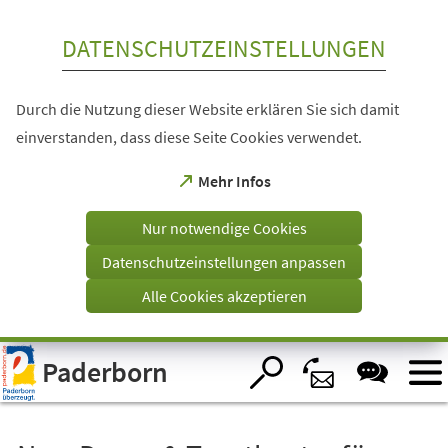
Inhalt anspringen
DATENSCHUTZEINSTELLUNGEN
Durch die Nutzung dieser Website erklären Sie sich damit
einverstanden, dass diese Seite Cookies verwendet.
(Öffnet
Mehr Infos
in
einem
Nur notwendige Cookies
neuen
Tab)
Datenschutzeinstellungen anpassen
Alle Cookies akzeptieren
Visuelle
Paderborn
Assistenzsoftware
öffnen.