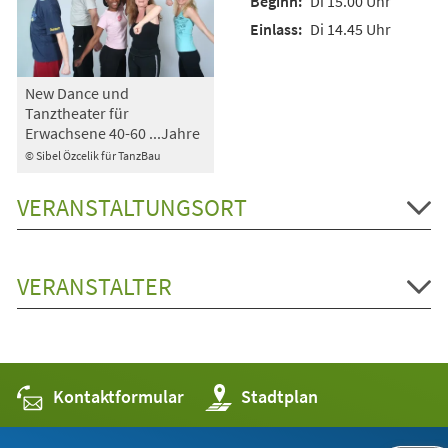
Di 15.00 Uhr
Di 14.45 Uhr
New Dance und
Tanztheater für
Erwachsene 40-60 ...Jahre
© Sibel Özcelik für TanzBau
VERANSTALTUNGSORT
VERANSTALTER
Kontaktformular
(Öffnet
Stadtplan
in
einem