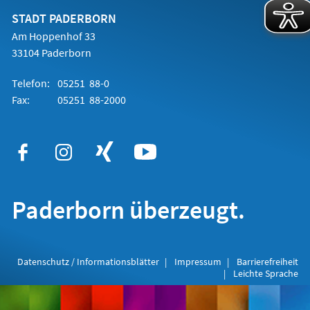
neuen
Tab)
STADT PADERBORN
Am Hoppenhof 33
33104 Paderborn
Telefon:
05251 88-0
Fax:
05251 88-2000
Paderborn überzeugt.
Datenschutz / Informationsblätter
Impressum
Barrierefreiheit
Leichte Sprache