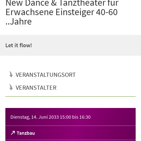
New Dance & Tanztheater für
Erwachsene Einsteiger 40-60
..Jahre
Let it flow!
VERANSTALTUNGSORT
VERANSTALTER
Veranstaltungsinformationen
Dienstag, 14. Juni 2033
15:00
bis
16:30
(Öffnet
Tanzbau
in