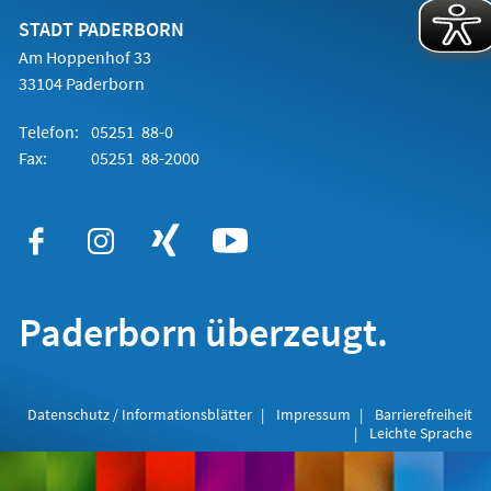
neuen
Tab)
STADT PADERBORN
Am Hoppenhof 33
33104 Paderborn
Telefon:
05251 88-0
Fax:
05251 88-2000
Paderborn überzeugt.
Datenschutz / Informationsblätter
Impressum
Barrierefreiheit
Leichte Sprache