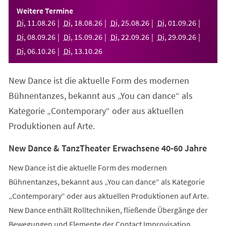
einem
Weitere Termine
neuen
Di
,
11
.
08
.
26
Di
,
18
.
08
.
26
Di
,
25
.
08
.
26
Di
,
01
.
09
.
26
Tab)
Di
,
08
.
09
.
26
Di
,
15
.
09
.
26
Di
,
22
.
09
.
26
Di
,
29
.
09
.
26
Di
,
06
.
10
.
26
Di
,
13
.
10
.
26
New Dance ist die aktuelle Form des modernen
Bühnentanzes, bekannt aus „You can dance“ als
Kategorie „Contemporary“ oder aus aktuellen
Produktionen auf Arte.
New Dance & TanzTheater Erwachsene 40-60 Jahre
New Dance ist die aktuelle Form des modernen
Bühnentanzes, bekannt aus „You can dance“ als Kategorie
„Contemporary“ oder aus aktuellen Produktionen auf Arte.
New Dance enthält Rolltechniken, fließende Übergänge der
Bewegungen und Elemente der Contact Improvisation.