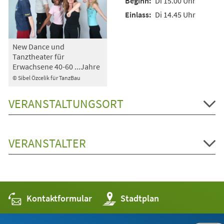
Di 15.00 Uhr
Di 14.45 Uhr
New Dance und
Tanztheater für
Erwachsene 40-60 ...Jahre
© Sibel Özcelik für TanzBau
VERANSTALTUNGSORT
VERANSTALTER
Kontaktformular
(Öffnet
Stadtplan
in
einem