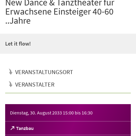
New Dance & Tanztheater für
Erwachsene Einsteiger 40-60
..Jahre
Let it flow!
VERANSTALTUNGSORT
VERANSTALTER
Veranstaltungsinformationen
Dienstag, 30. August 2033
15:00
bis
16:30
(Öffnet
Tanzbau
in