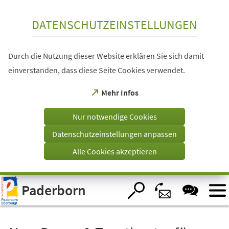
Inhalt anspringen
DATENSCHUTZEINSTELLUNGEN
Durch die Nutzung dieser Website erklären Sie sich damit
einverstanden, dass diese Seite Cookies verwendet.
(Öffnet
Mehr Infos
in
einem
Nur notwendige Cookies
neuen
Tab)
Datenschutzeinstellungen anpassen
Alle Cookies akzeptieren
Visuelle
Paderborn
Assistenzsoftware
öffnen.