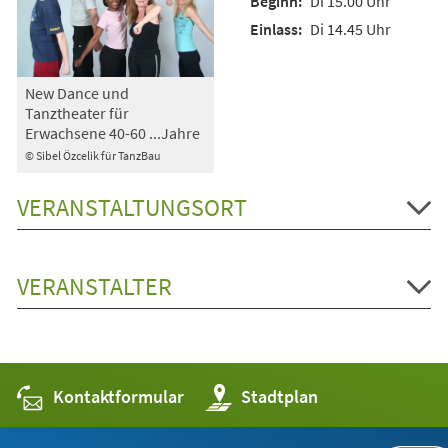
Di 15.00 Uhr
Di 14.45 Uhr
New Dance und
Tanztheater für
Erwachsene 40-60 ...Jahre
© Sibel Özcelik für TanzBau
VERANSTALTUNGSORT
VERANSTALTER
Kontaktformular
(Öffnet
Stadtplan
in
einem