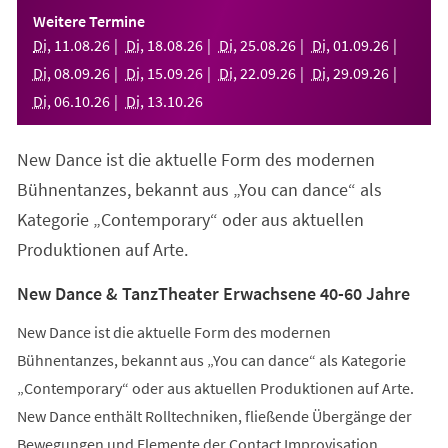
einem
Weitere Termine
neuen
Di
,
11
.
08
.
26
Di
,
18
.
08
.
26
Di
,
25
.
08
.
26
Di
,
01
.
09
.
26
Tab)
Di
,
08
.
09
.
26
Di
,
15
.
09
.
26
Di
,
22
.
09
.
26
Di
,
29
.
09
.
26
Di
,
06
.
10
.
26
Di
,
13
.
10
.
26
New Dance ist die aktuelle Form des modernen
Bühnentanzes, bekannt aus „You can dance“ als
Kategorie „Contemporary“ oder aus aktuellen
Produktionen auf Arte.
New Dance & TanzTheater Erwachsene 40-60 Jahre
New Dance ist die aktuelle Form des modernen
Bühnentanzes, bekannt aus „You can dance“ als Kategorie
„Contemporary“ oder aus aktuellen Produktionen auf Arte.
New Dance enthält Rolltechniken, fließende Übergänge der
Bewegungen und Elemente der Contact Improvisation.