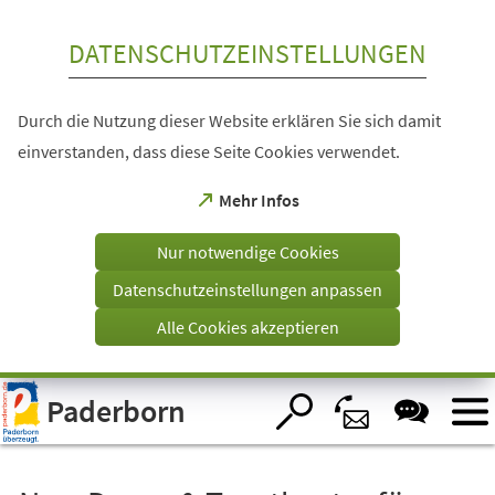
Inhalt anspringen
DATENSCHUTZEINSTELLUNGEN
Durch die Nutzung dieser Website erklären Sie sich damit
einverstanden, dass diese Seite Cookies verwendet.
(Öffnet
Mehr Infos
in
einem
Nur notwendige Cookies
neuen
Tab)
Datenschutzeinstellungen anpassen
Alle Cookies akzeptieren
Visuelle
Paderborn
Assistenzsoftware
öffnen.