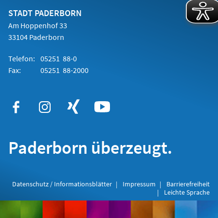
neuen
Tab)
STADT PADERBORN
Am Hoppenhof 33
33104 Paderborn
Telefon:
05251 88-0
Fax:
05251 88-2000
Paderborn überzeugt.
Datenschutz / Informationsblätter
Impressum
Barrierefreiheit
Leichte Sprache