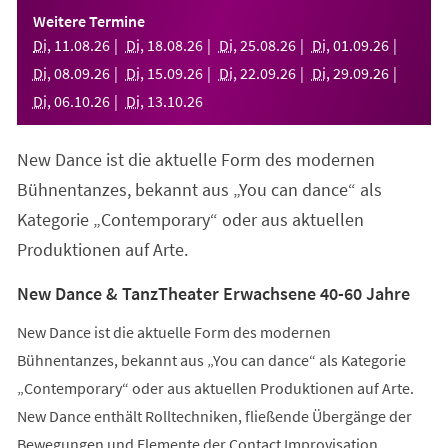
einem
Weitere Termine
neuen
Di
,
11
.
08
.
26
Di
,
18
.
08
.
26
Di
,
25
.
08
.
26
Di
,
01
.
09
.
26
Tab)
Di
,
08
.
09
.
26
Di
,
15
.
09
.
26
Di
,
22
.
09
.
26
Di
,
29
.
09
.
26
Di
,
06
.
10
.
26
Di
,
13
.
10
.
26
New Dance ist die aktuelle Form des modernen
Bühnentanzes, bekannt aus „You can dance“ als
Kategorie „Contemporary“ oder aus aktuellen
Produktionen auf Arte.
New Dance & TanzTheater Erwachsene 40-60 Jahre
New Dance ist die aktuelle Form des modernen
Bühnentanzes, bekannt aus „You can dance“ als Kategorie
„Contemporary“ oder aus aktuellen Produktionen auf Arte.
New Dance enthält Rolltechniken, fließende Übergänge der
Bewegungen und Elemente der Contact Improvisation.