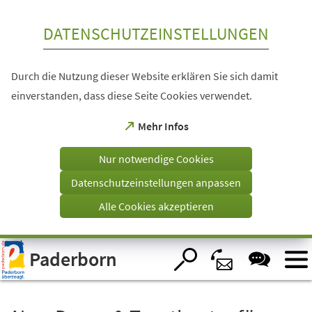
Inhalt anspringen
DATENSCHUTZEINSTELLUNGEN
Durch die Nutzung dieser Website erklären Sie sich damit
einverstanden, dass diese Seite Cookies verwendet.
(Öffnet
Mehr Infos
in
einem
Nur notwendige Cookies
neuen
Tab)
Datenschutzeinstellungen anpassen
Alle Cookies akzeptieren
Visuelle
Paderborn
Assistenzsoftware
öffnen.