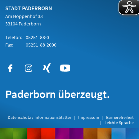
neuen
Tab)
STADT PADERBORN
Am Hoppenhof 33
33104 Paderborn
Telefon:
05251 88-0
Fax:
05251 88-2000
Paderborn überzeugt.
Datenschutz / Informationsblätter
Impressum
Barrierefreiheit
Leichte Sprache