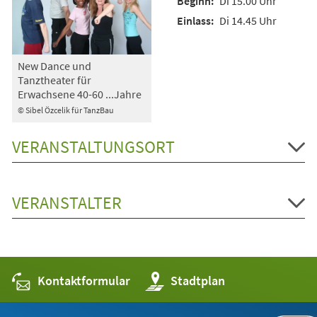
Di 15.00 Uhr
Di 14.45 Uhr
New Dance und
Tanztheater für
Erwachsene 40-60 ...Jahre
© Sibel Özcelik für TanzBau
VERANSTALTUNGSORT
VERANSTALTER
Kontaktformular
(Öffnet
Stadtplan
in
einem