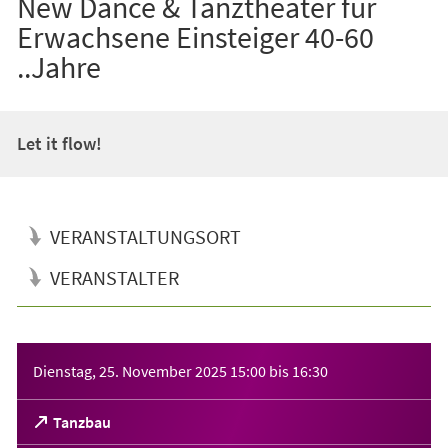
New Dance & Tanztheater für
Erwachsene Einsteiger 40-60
..Jahre
Let it flow!
VERANSTALTUNGSORT
VERANSTALTER
Veranstaltungsinformationen
Dienstag, 25. November 2025
15:00
bis
16:30
(Öffnet
Tanzbau
in