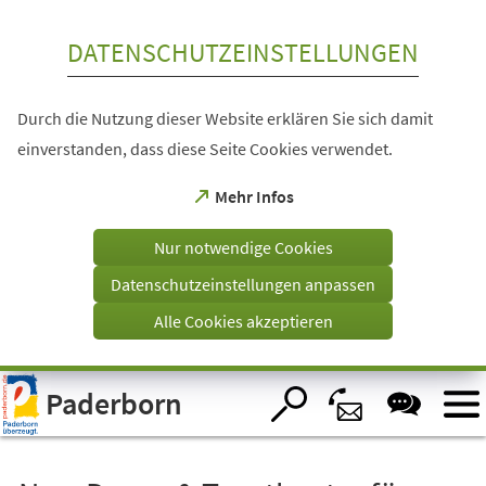
Inhalt anspringen
DATENSCHUTZEINSTELLUNGEN
Durch die Nutzung dieser Website erklären Sie sich damit
einverstanden, dass diese Seite Cookies verwendet.
(Öffnet
Mehr Infos
in
einem
Nur notwendige Cookies
neuen
Tab)
Datenschutzeinstellungen anpassen
Alle Cookies akzeptieren
Visuelle
Paderborn
Assistenzsoftware
öffnen.