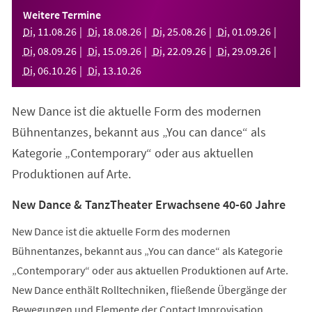
einem
Weitere Termine
neuen
Di
,
11
.
08
.
26
Di
,
18
.
08
.
26
Di
,
25
.
08
.
26
Di
,
01
.
09
.
26
Tab)
Di
,
08
.
09
.
26
Di
,
15
.
09
.
26
Di
,
22
.
09
.
26
Di
,
29
.
09
.
26
Di
,
06
.
10
.
26
Di
,
13
.
10
.
26
New Dance ist die aktuelle Form des modernen
Bühnentanzes, bekannt aus „You can dance“ als
Kategorie „Contemporary“ oder aus aktuellen
Produktionen auf Arte.
New Dance & TanzTheater Erwachsene 40-60 Jahre
New Dance ist die aktuelle Form des modernen
Bühnentanzes, bekannt aus „You can dance“ als Kategorie
„Contemporary“ oder aus aktuellen Produktionen auf Arte.
New Dance enthält Rolltechniken, fließende Übergänge der
Bewegungen und Elemente der Contact Improvisation.