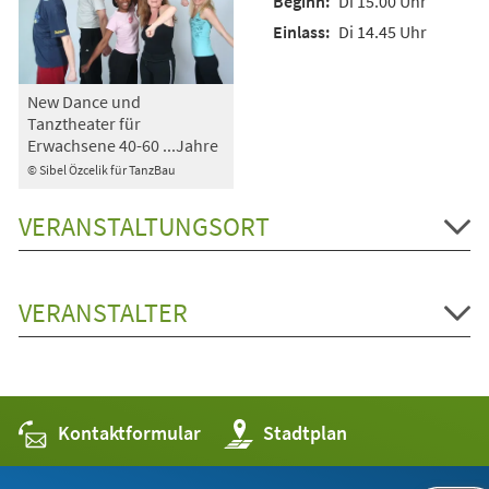
Di 15.00 Uhr
Di 14.45 Uhr
New Dance und
Tanztheater für
Erwachsene 40-60 ...Jahre
© Sibel Özcelik für TanzBau
VERANSTALTUNGSORT
VERANSTALTER
Kontaktformular
(Öffnet
Stadtplan
in
einem