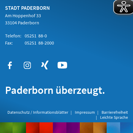
neuen
Tab)
STADT PADERBORN
Am Hoppenhof 33
33104 Paderborn
Telefon:
05251 88-0
Fax:
05251 88-2000
Paderborn überzeugt.
Datenschutz / Informationsblätter
Impressum
Barrierefreiheit
Leichte Sprache