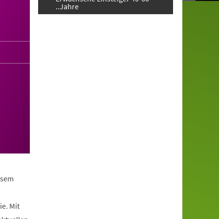
..Jahre
iesem
,
e. Mit