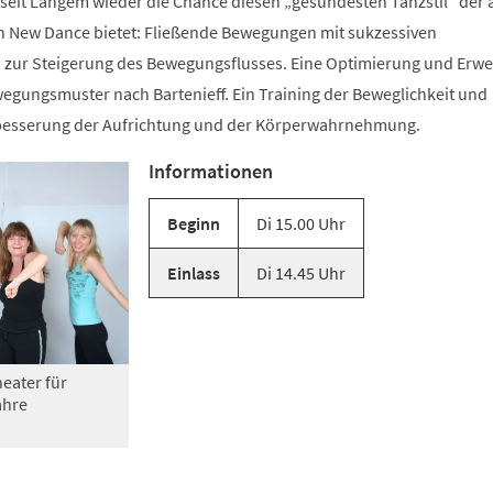
 seit Langem wieder die Chance diesen „gesündesten Tanzstil“ der 
n New Dance bietet: Fließende Bewegungen mit sukzessiven
zur Steigerung des Bewegungsflusses. Eine Optimierung und Erwe
gungsmuster nach Bartenieff. Ein Training der Beweglichkeit und
rbesserung der Aufrichtung und der Körperwahrnehmung.
Informationen
Beginn
Di 15.00 Uhr
Einlass
Di 14.45 Uhr
eater für
ahre