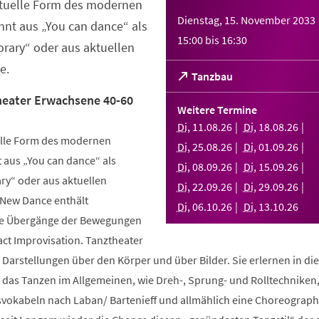
ktuelle Form des modernen
Dienstag, 15. November 2033
nt aus „You can dance“ als
15:00
bis
16:30
rary“ oder aus aktuellen
e.
(Öffnet
Tanzbau
in
eater Erwachsene 40-60
einem
Weitere Termine
neuen
Di
,
11
.
08
.
26
Di
,
18
.
08
.
26
Tab)
elle Form des modernen
Di
,
25
.
08
.
26
Di
,
01
.
09
.
26
aus „You can dance“ als
Di
,
08
.
09
.
26
Di
,
15
.
09
.
26
y“ oder aus aktuellen
Di
,
22
.
09
.
26
Di
,
29
.
09
.
26
 New Dance enthält
Di
,
06
.
10
.
26
Di
,
13
.
10
.
26
nde Übergänge der Bewegungen
ct Improvisation. Tanztheater
 Darstellungen über den Körper und über Bilder. Sie erlernen in d
n das Tanzen im Allgemeinen, wie Dreh-, Sprung- und Rolltechniken
okabeln nach Laban/ Bartenieff und allmählich eine Choreographi