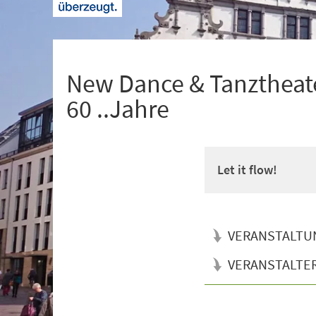
+
1
New Dance & Tanztheate
60 ..Jahre
Let it flow!
VERANSTALTU
VERANSTALTE