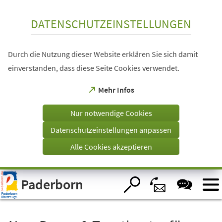
Inhalt anspringen
DATENSCHUTZEINSTELLUNGEN
Durch die Nutzung dieser Website erklären Sie sich damit
einverstanden, dass diese Seite Cookies verwendet.
(Öffnet
Mehr Infos
in
einem
Nur notwendige Cookies
neuen
Tab)
Datenschutzeinstellungen anpassen
Alle Cookies akzeptieren
Visuelle
Paderborn
Assistenzsoftware
öffnen.