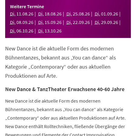
einem
Weitere Termine
neuen
Di
,
11
.
08
.
26
Di
,
18
.
08
.
26
Di
,
25
.
08
.
26
Di
,
01
.
09
.
26
Tab)
Di
,
08
.
09
.
26
Di
,
15
.
09
.
26
Di
,
22
.
09
.
26
Di
,
29
.
09
.
26
Di
,
06
.
10
.
26
Di
,
13
.
10
.
26
New Dance ist die aktuelle Form des modernen
Bühnentanzes, bekannt aus „You can dance“ als
Kategorie „Contemporary“ oder aus aktuellen
Produktionen auf Arte.
New Dance & TanzTheater Erwachsene 40-60 Jahre
New Dance ist die aktuelle Form des modernen
Bühnentanzes, bekannt aus „You can dance“ als Kategorie
„Contemporary“ oder aus aktuellen Produktionen auf Arte.
New Dance enthält Rolltechniken, fließende Übergänge der
Bewegungen und Elemente der Contact Improvisation.