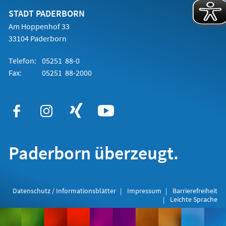
neuen
Tab)
STADT PADERBORN
Am Hoppenhof 33
33104 Paderborn
Telefon:
05251 88-0
Fax:
05251 88-2000
Paderborn überzeugt.
Datenschutz / Informationsblätter
Impressum
Barrierefreiheit
Leichte Sprache