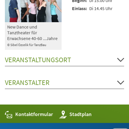
Di 15.00 Uhr
Di 14.45 Uhr
New Dance und
Tanztheater für
Erwachsene 40-60 ...Jahre
© Sibel Özcelik für TanzBau
VERANSTALTUNGSORT
VERANSTALTER
Kontaktformular
(Öffnet
Stadtplan
in
einem