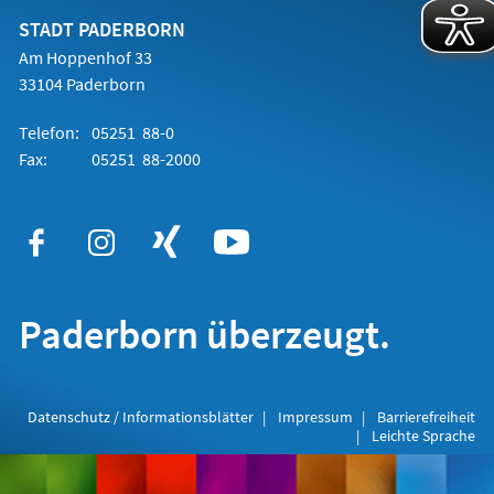
neuen
Tab)
STADT PADERBORN
Am Hoppenhof 33
33104 Paderborn
Telefon:
05251 88-0
Fax:
05251 88-2000
Paderborn überzeugt.
Datenschutz / Informationsblätter
Impressum
Barrierefreiheit
Leichte Sprache