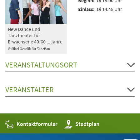
Di 15.00 Uhr
Di 14.45 Uhr
New Dance und
Tanztheater für
Erwachsene 40-60 ...Jahre
© Sibel Özcelik für TanzBau
VERANSTALTUNGSORT
VERANSTALTER
Kontaktformular
(Öffnet
Stadtplan
in
einem