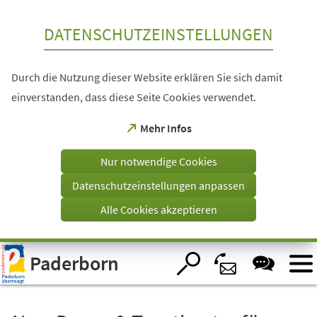
Inhalt anspringen
DATENSCHUTZEINSTELLUNGEN
Durch die Nutzung dieser Website erklären Sie sich damit
einverstanden, dass diese Seite Cookies verwendet.
(Öffnet
Mehr Infos
in
einem
Nur notwendige Cookies
neuen
Tab)
Datenschutzeinstellungen anpassen
Alle Cookies akzeptieren
Visuelle
Paderborn
Assistenzsoftware
öffnen.