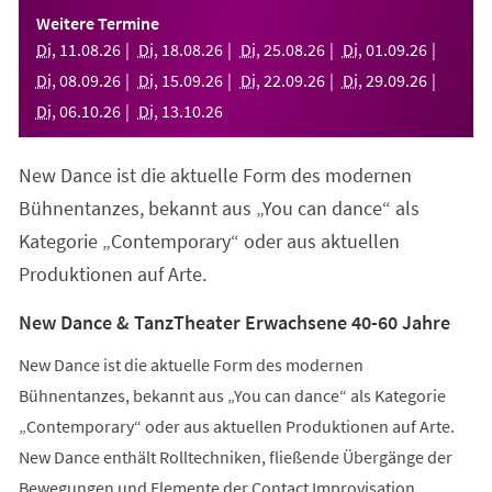
einem
Weitere Termine
neuen
Di
,
11
.
08
.
26
Di
,
18
.
08
.
26
Di
,
25
.
08
.
26
Di
,
01
.
09
.
26
Tab)
Di
,
08
.
09
.
26
Di
,
15
.
09
.
26
Di
,
22
.
09
.
26
Di
,
29
.
09
.
26
Di
,
06
.
10
.
26
Di
,
13
.
10
.
26
New Dance ist die aktuelle Form des modernen
Bühnentanzes, bekannt aus „You can dance“ als
Kategorie „Contemporary“ oder aus aktuellen
Produktionen auf Arte.
New Dance & TanzTheater Erwachsene 40-60 Jahre
New Dance ist die aktuelle Form des modernen
Bühnentanzes, bekannt aus „You can dance“ als Kategorie
„Contemporary“ oder aus aktuellen Produktionen auf Arte.
New Dance enthält Rolltechniken, fließende Übergänge der
Bewegungen und Elemente der Contact Improvisation.