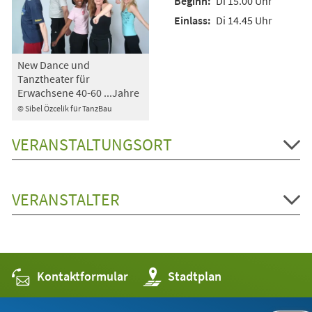
Di 15.00 Uhr
Di 14.45 Uhr
New Dance und
Tanztheater für
Erwachsene 40-60 ...Jahre
© Sibel Özcelik für TanzBau
VERANSTALTUNGSORT
VERANSTALTER
Kontaktformular
(Öffnet
Stadtplan
in
einem