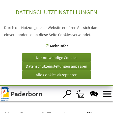
Inhalt anspringen
DATENSCHUTZEINSTELLUNGEN
Durch die Nutzung dieser Website erklären Sie sich damit
einverstanden, dass diese Seite Cookies verwendet.
(Öffnet
Mehr Infos
in
einem
Nur notwendige Cookies
neuen
Tab)
Datenschutzeinstellungen anpassen
Alle Cookies akzeptieren
Visuelle
Paderborn
Assistenzsoftware
öffnen.