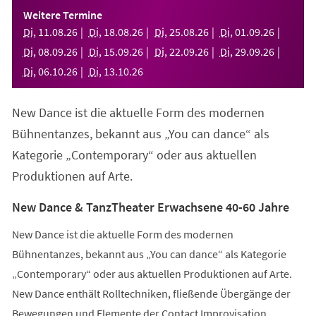
einem
Weitere Termine
neuen
Di
,
11
.
08
.
26
Di
,
18
.
08
.
26
Di
,
25
.
08
.
26
Di
,
01
.
09
.
26
Tab)
Di
,
08
.
09
.
26
Di
,
15
.
09
.
26
Di
,
22
.
09
.
26
Di
,
29
.
09
.
26
Di
,
06
.
10
.
26
Di
,
13
.
10
.
26
New Dance ist die aktuelle Form des modernen
Bühnentanzes, bekannt aus „You can dance“ als
Kategorie „Contemporary“ oder aus aktuellen
Produktionen auf Arte.
New Dance & TanzTheater Erwachsene 40-60 Jahre
New Dance ist die aktuelle Form des modernen
Bühnentanzes, bekannt aus „You can dance“ als Kategorie
„Contemporary“ oder aus aktuellen Produktionen auf Arte.
New Dance enthält Rolltechniken, fließende Übergänge der
Bewegungen und Elemente der Contact Improvisation.