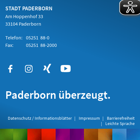
neuen
Tab)
STADT PADERBORN
Am Hoppenhof 33
33104 Paderborn
Telefon:
05251 88-0
Fax:
05251 88-2000
Paderborn überzeugt.
Datenschutz / Informationsblätter
Impressum
Barrierefreiheit
Leichte Sprache