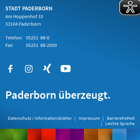
neuen
Tab)
STADT PADERBORN
Am Hoppenhof 33
33104 Paderborn
Telefon:
05251 88-0
Fax:
05251 88-2000
Paderborn überzeugt.
Datenschutz / Informationsblätter
Impressum
Barrierefreiheit
Leichte Sprache