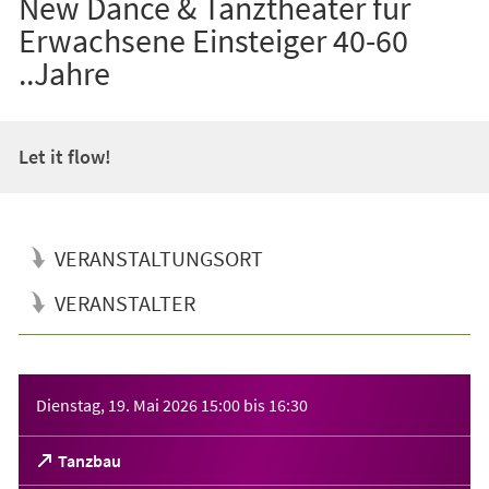
New Dance & Tanztheater für
Erwachsene Einsteiger 40-60
..Jahre
Let it flow!
VERANSTALTUNGSORT
VERANSTALTER
Veranstaltungsinformationen
Dienstag, 19. Mai 2026
15:00
bis
16:30
(Öffnet
Tanzbau
in