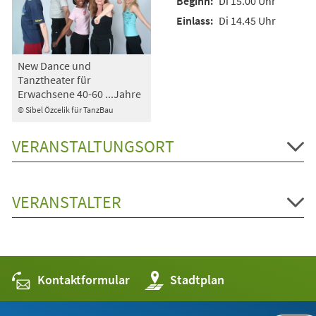
Di 15.00 Uhr
Di 14.45 Uhr
New Dance und
Tanztheater für
Erwachsene 40-60 ...Jahre
© Sibel Özcelik für TanzBau
VERANSTALTUNGSORT
VERANSTALTER
Kontaktformular
(Öffnet
Stadtplan
in
einem