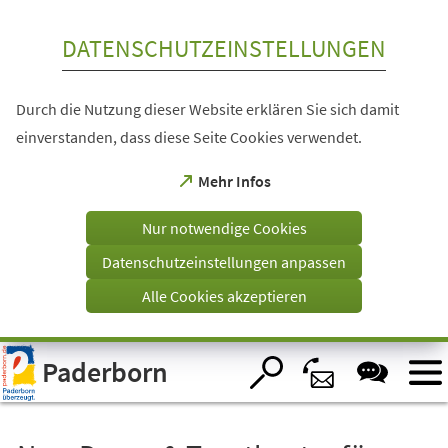
Inhalt anspringen
DATENSCHUTZEINSTELLUNGEN
Durch die Nutzung dieser Website erklären Sie sich damit
einverstanden, dass diese Seite Cookies verwendet.
(Öffnet
Mehr Infos
in
einem
Nur notwendige Cookies
neuen
Tab)
Datenschutzeinstellungen anpassen
Alle Cookies akzeptieren
Visuelle
Paderborn
Assistenzsoftware
öffnen.