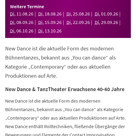
einem
Weitere Termine
neuen
Di
,
11
.
08
.
26
Di
,
18
.
08
.
26
Di
,
25
.
08
.
26
Di
,
01
.
09
.
26
Tab)
Di
,
08
.
09
.
26
Di
,
15
.
09
.
26
Di
,
22
.
09
.
26
Di
,
29
.
09
.
26
Di
,
06
.
10
.
26
Di
,
13
.
10
.
26
New Dance ist die aktuelle Form des modernen
Bühnentanzes, bekannt aus „You can dance“ als
Kategorie „Contemporary“ oder aus aktuellen
Produktionen auf Arte.
New Dance & TanzTheater Erwachsene 40-60 Jahre
New Dance ist die aktuelle Form des modernen
Bühnentanzes, bekannt aus „You can dance“ als Kategorie
„Contemporary“ oder aus aktuellen Produktionen auf Arte.
New Dance enthält Rolltechniken, fließende Übergänge der
Bewegungen und Elemente der Contact Improvisation.