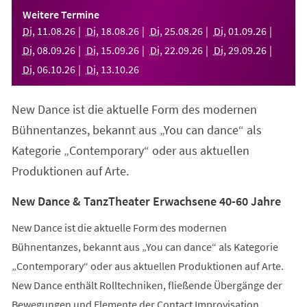
einem
Weitere Termine
neuen
Di
,
11
.
08
.
26
Di
,
18
.
08
.
26
Di
,
25
.
08
.
26
Di
,
01
.
09
.
26
Tab)
Di
,
08
.
09
.
26
Di
,
15
.
09
.
26
Di
,
22
.
09
.
26
Di
,
29
.
09
.
26
Di
,
06
.
10
.
26
Di
,
13
.
10
.
26
New Dance ist die aktuelle Form des modernen
Bühnentanzes, bekannt aus „You can dance“ als
Kategorie „Contemporary“ oder aus aktuellen
Produktionen auf Arte.
New Dance & TanzTheater Erwachsene 40-60 Jahre
New Dance ist die aktuelle Form des modernen
Bühnentanzes, bekannt aus „You can dance“ als Kategorie
„Contemporary“ oder aus aktuellen Produktionen auf Arte.
New Dance enthält Rolltechniken, fließende Übergänge der
Bewegungen und Elemente der Contact Improvisation.