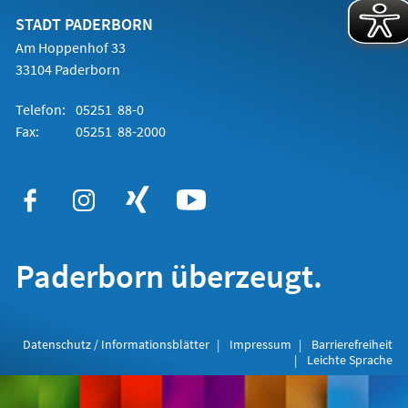
neuen
Tab)
STADT PADERBORN
Am Hoppenhof 33
33104 Paderborn
Telefon:
05251 88-0
Fax:
05251 88-2000
Paderborn überzeugt.
Datenschutz / Informationsblätter
Impressum
Barrierefreiheit
Leichte Sprache