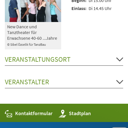
Di 15.00 Uhr
Di 14.45 Uhr
New Dance und
Tanztheater für
Erwachsene 40-60 ...Jahre
© Sibel Özcelik für TanzBau
VERANSTALTUNGSORT
VERANSTALTER
Kontaktformular
(Öffnet
Stadtplan
in
einem