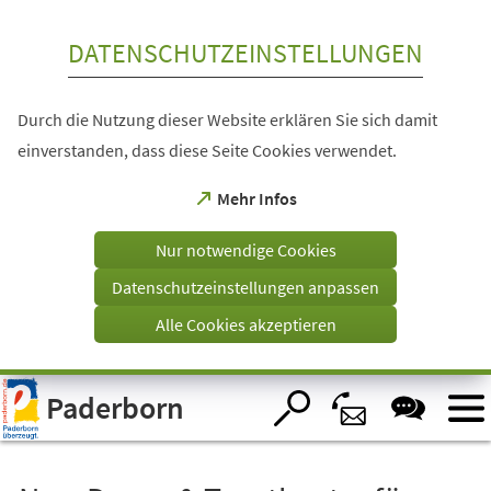
Inhalt anspringen
DATENSCHUTZEINSTELLUNGEN
Durch die Nutzung dieser Website erklären Sie sich damit
einverstanden, dass diese Seite Cookies verwendet.
(Öffnet
Mehr Infos
in
einem
Nur notwendige Cookies
neuen
Tab)
Datenschutzeinstellungen anpassen
Alle Cookies akzeptieren
Visuelle
Paderborn
Assistenzsoftware
öffnen.