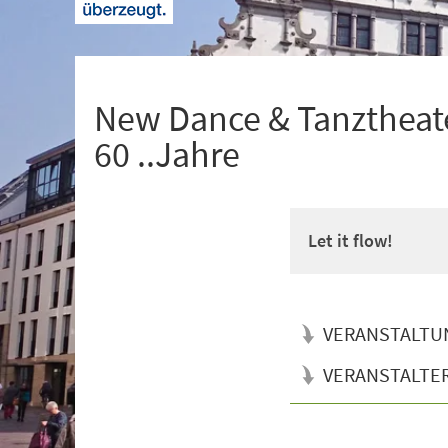
+
1
New Dance & Tanztheate
60 ..Jahre
Let it flow!
VERANSTALTU
VERANSTALTE