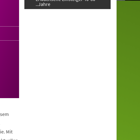
..Jahre
iesem
,
e. Mit