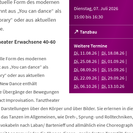
ktuelle Form des modernen
Dienstag, 07. Juli 2026
nt aus „You can dance“ als
15:00
bis
16:30
rary“ oder aus aktuellen
e.
(Öffnet
Tanzbau
in
eater Erwachsene 40-60
einem
Weitere Termine
neuen
Di
,
11
.
08
.
26
Di
,
18
.
08
.
26
Tab)
elle Form des modernen
Di
,
25
.
08
.
26
Di
,
01
.
09
.
26
aus „You can dance“ als
Di
,
08
.
09
.
26
Di
,
15
.
09
.
26
y“ oder aus aktuellen
Di
,
22
.
09
.
26
Di
,
29
.
09
.
26
 New Dance enthält
Di
,
06
.
10
.
26
Di
,
13
.
10
.
26
nde Übergänge der Bewegungen
ct Improvisation. Tanztheater
 Darstellungen über den Körper und über Bilder. Sie erlernen in d
n das Tanzen im Allgemeinen, wie Dreh-, Sprung- und Rolltechniken
okabeln nach Laban/ Bartenieff und allmählich eine Choreographi