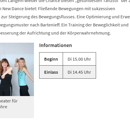
 seit Langem wieder die Chance diesen „gesündesten Tanzstil“ der 
n New Dance bietet: Fließende Bewegungen mit sukzessiven
zur Steigerung des Bewegungsflusses. Eine Optimierung und Erwe
gungsmuster nach Bartenieff. Ein Training der Beweglichkeit und
rbesserung der Aufrichtung und der Körperwahrnehmung.
Informationen
Beginn
Di 15.00 Uhr
Einlass
Di 14.45 Uhr
eater für
ahre