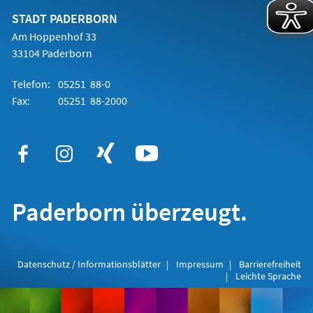
neuen
Tab)
STADT PADERBORN
Am Hoppenhof 33
33104 Paderborn
Telefon:
05251 88-0
Fax:
05251 88-2000
Paderborn überzeugt.
Datenschutz / Informationsblätter
Impressum
Barrierefreiheit
Leichte Sprache