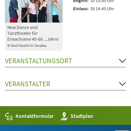
Di 15.00 Uhr
Di 14.45 Uhr
New Dance und
Tanztheater für
Erwachsene 40-60 ...Jahre
© Sibel Özcelik für TanzBau
VERANSTALTUNGSORT
VERANSTALTER
Kontaktformular
(Öffnet
Stadtplan
in
einem