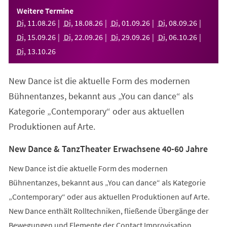
einem
Weitere Termine
neuen
Di
,
11
.
08
.
26
Di
,
18
.
08
.
26
Di
,
01
.
09
.
26
Di
,
08
.
09
.
26
Tab)
Di
,
15
.
09
.
26
Di
,
22
.
09
.
26
Di
,
29
.
09
.
26
Di
,
06
.
10
.
26
Di
,
13
.
10
.
26
New Dance ist die aktuelle Form des modernen
Bühnentanzes, bekannt aus „You can dance“ als
Kategorie „Contemporary“ oder aus aktuellen
Produktionen auf Arte.
New Dance & TanzTheater Erwachsene 40-60 Jahre
New Dance ist die aktuelle Form des modernen
Bühnentanzes, bekannt aus „You can dance“ als Kategorie
„Contemporary“ oder aus aktuellen Produktionen auf Arte.
New Dance enthält Rolltechniken, fließende Übergänge der
Bewegungen und Elemente der Contact Improvisation.