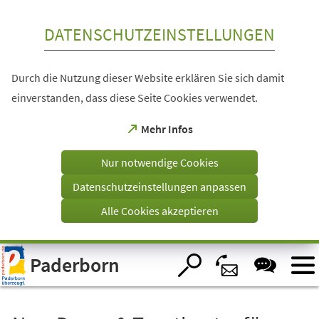
Inhalt anspringen
DATENSCHUTZEINSTELLUNGEN
Durch die Nutzung dieser Website erklären Sie sich damit
einverstanden, dass diese Seite Cookies verwendet.
(Öffnet
Mehr Infos
in
einem
Nur notwendige Cookies
neuen
Tab)
Datenschutzeinstellungen anpassen
Alle Cookies akzeptieren
Visuelle
Paderborn
Assistenzsoftware
öffnen.