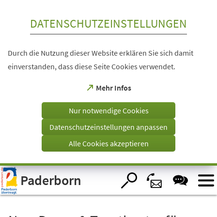
Inhalt anspringen
DATENSCHUTZEINSTELLUNGEN
Durch die Nutzung dieser Website erklären Sie sich damit
einverstanden, dass diese Seite Cookies verwendet.
(Öffnet
Mehr Infos
in
einem
Nur notwendige Cookies
neuen
Tab)
Datenschutzeinstellungen anpassen
Alle Cookies akzeptieren
Visuelle
Paderborn
Assistenzsoftware
öffnen.