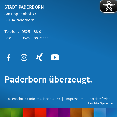
neuen
Tab)
STADT PADERBORN
Am Hoppenhof 33
33104 Paderborn
Telefon:
05251 88-0
Fax:
05251 88-2000
Paderborn überzeugt.
Datenschutz / Informationsblätter
Impressum
Barrierefreiheit
Leichte Sprache