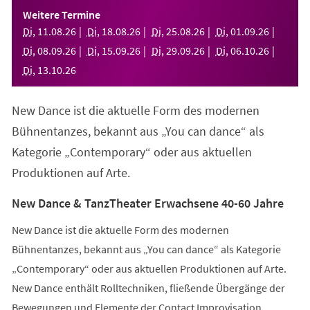
einem
Weitere Termine
neuen
Di
,
11
.
08
.
26
Di
,
18
.
08
.
26
Di
,
25
.
08
.
26
Di
,
01
.
09
.
26
Tab)
Di
,
08
.
09
.
26
Di
,
15
.
09
.
26
Di
,
29
.
09
.
26
Di
,
06
.
10
.
26
Di
,
13
.
10
.
26
New Dance ist die aktuelle Form des modernen
Bühnentanzes, bekannt aus „You can dance“ als
Kategorie „Contemporary“ oder aus aktuellen
Produktionen auf Arte.
New Dance & TanzTheater Erwachsene 40-60 Jahre
New Dance ist die aktuelle Form des modernen
Bühnentanzes, bekannt aus „You can dance“ als Kategorie
„Contemporary“ oder aus aktuellen Produktionen auf Arte.
New Dance enthält Rolltechniken, fließende Übergänge der
Bewegungen und Elemente der Contact Improvisation.