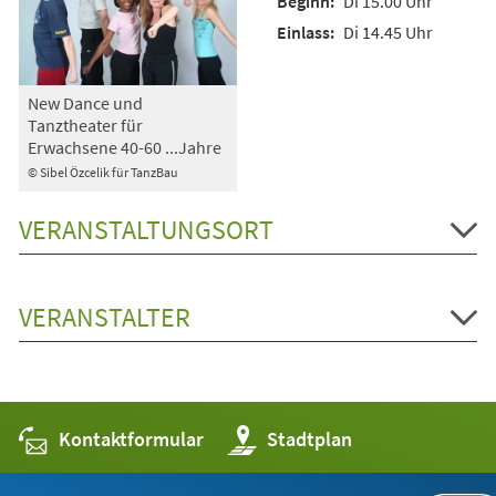
Di 15.00 Uhr
Di 14.45 Uhr
New Dance und
Tanztheater für
Erwachsene 40-60 ...Jahre
© Sibel Özcelik für TanzBau
VERANSTALTUNGSORT
VERANSTALTER
Kontaktformular
(Öffnet
Stadtplan
in
einem