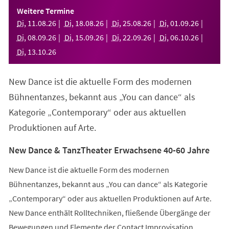
einem
Weitere Termine
neuen
Di
,
11
.
08
.
26
Di
,
18
.
08
.
26
Di
,
25
.
08
.
26
Di
,
01
.
09
.
26
Tab)
Di
,
08
.
09
.
26
Di
,
15
.
09
.
26
Di
,
22
.
09
.
26
Di
,
06
.
10
.
26
Di
,
13
.
10
.
26
New Dance ist die aktuelle Form des modernen
Bühnentanzes, bekannt aus „You can dance“ als
Kategorie „Contemporary“ oder aus aktuellen
Produktionen auf Arte.
New Dance & TanzTheater Erwachsene 40-60 Jahre
New Dance ist die aktuelle Form des modernen
Bühnentanzes, bekannt aus „You can dance“ als Kategorie
„Contemporary“ oder aus aktuellen Produktionen auf Arte.
New Dance enthält Rolltechniken, fließende Übergänge der
Bewegungen und Elemente der Contact Improvisation.