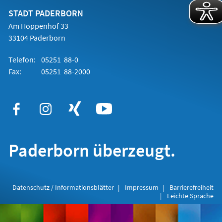
neuen
Tab)
STADT PADERBORN
Am Hoppenhof 33
33104 Paderborn
Telefon:
05251 88-0
Fax:
05251 88-2000
Paderborn überzeugt.
Datenschutz / Informationsblätter
Impressum
Barrierefreiheit
Leichte Sprache