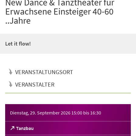
New Dance & Tanztheater für
Erwachsene Einsteiger 40-60
..Jahre
Let it flow!
VERANSTALTUNGSORT
VERANSTALTER
Veranstaltungsinformationen
Dienstag, 29. September 2026
15:00
bis
16:30
(Öffnet
Tanzbau
in