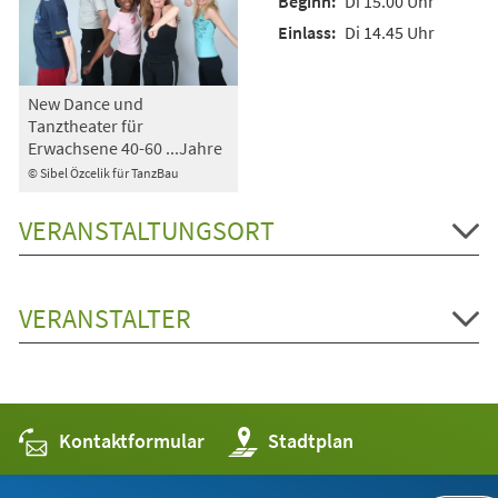
Di 15.00 Uhr
Di 14.45 Uhr
New Dance und
Tanztheater für
Erwachsene 40-60 ...Jahre
© Sibel Özcelik für TanzBau
VERANSTALTUNGSORT
VERANSTALTER
Kontaktformular
(Öffnet
Stadtplan
in
einem