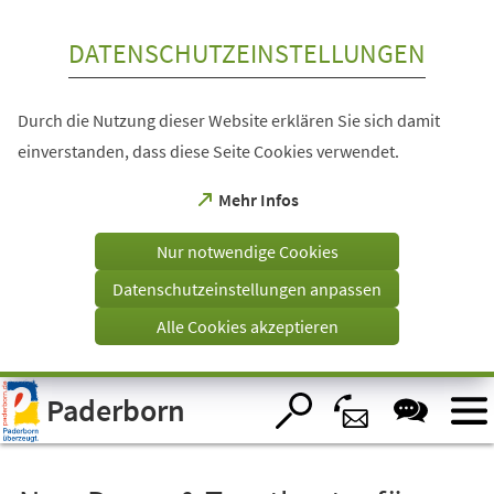
Inhalt anspringen
DATENSCHUTZEINSTELLUNGEN
Durch die Nutzung dieser Website erklären Sie sich damit
einverstanden, dass diese Seite Cookies verwendet.
(Öffnet
Mehr Infos
in
einem
Nur notwendige Cookies
neuen
Tab)
Datenschutzeinstellungen anpassen
Alle Cookies akzeptieren
Visuelle
Paderborn
Assistenzsoftware
öffnen.