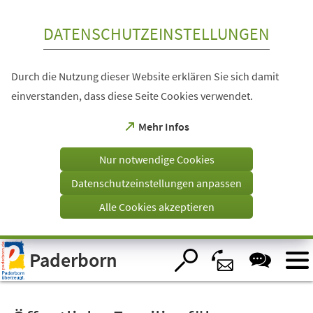
Inhalt anspringen
DATENSCHUTZEINSTELLUNGEN
Durch die Nutzung dieser Website erklären Sie sich damit
einverstanden, dass diese Seite Cookies verwendet.
(Öffnet
Mehr Infos
in
einem
Nur notwendige Cookies
neuen
Tab)
Datenschutzeinstellungen anpassen
Alle Cookies akzeptieren
Visuelle
Paderborn
Assistenzsoftware
öffnen.