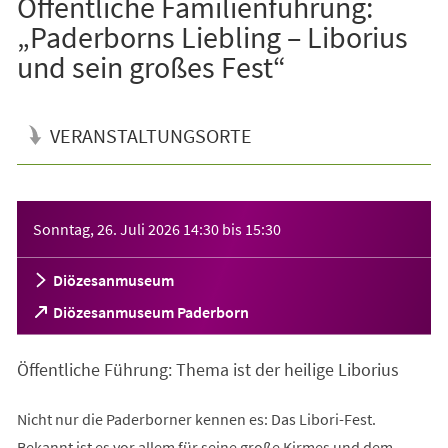
Öffentliche Familienführung:
„Paderborns Liebling – Liborius
und sein großes Fest“
VERANSTALTUNGSORTE
Veranstaltungsinformationen
Sonntag, 26. Juli 2026
14:30
bis
15:30
Diözesanmuseum
(Öffnet
Diözesanmuseum Paderborn
in
einem
Öffentliche Führung: Thema ist der heilige Liborius
neuen
Tab)
Nicht nur die Paderborner kennen es: Das Libori-Fest.
Bekannt ist es vor allem für seine große Kirmes und dem