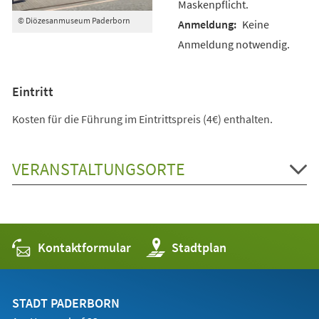
Maskenpflicht.
© Diözesanmuseum Paderborn
Keine
Anmeldung notwendig.
Eintritt
Kosten für die Führung im Eintrittspreis (4€) enthalten.
VERANSTALTUNGSORTE
Kontaktformular
(Öffnet
Stadtplan
in
einem
neuen
Tab)
STADT PADERBORN