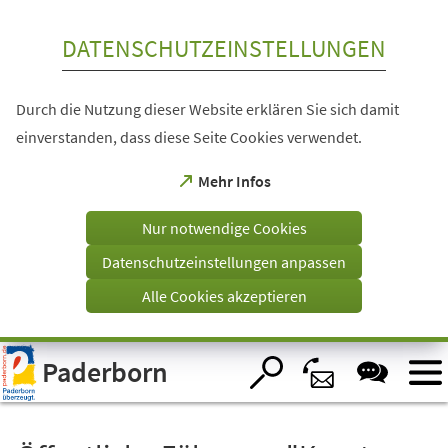
Inhalt anspringen
DATENSCHUTZEINSTELLUNGEN
Durch die Nutzung dieser Website erklären Sie sich damit
einverstanden, dass diese Seite Cookies verwendet.
(Öffnet
Mehr Infos
in
einem
Nur notwendige Cookies
neuen
Tab)
Datenschutzeinstellungen anpassen
Alle Cookies akzeptieren
Visuelle
Paderborn
Assistenzsoftware
öffnen.