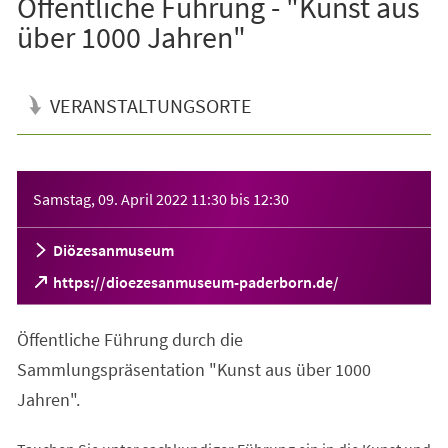
Öffentliche Führung - "Kunst aus
über 1000 Jahren"
VERANSTALTUNGSORTE
Veranstaltungsinformationen
Samstag, 09. April 2022
11:30
bis
12:30
Diözesanmuseum
(Öffnet
https://dioezesanmuseum-paderborn.de/
in
einem
Öffentliche Führung durch die
neuen
Tab)
Sammlungspräsentation "Kunst aus über 1000
Jahren".