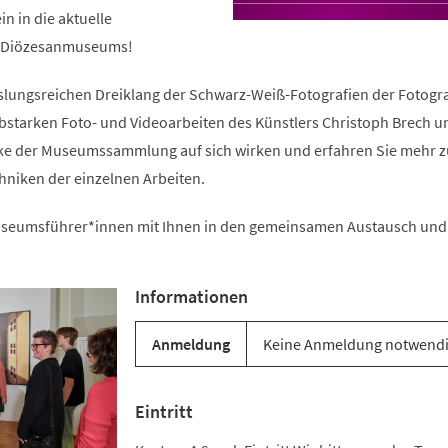
(Öffnet
n in die aktuelle
in
einem
s Diözesanmuseums!
neuen
Tab)
lungsreichen Dreiklang der Schwarz-Weiß-Fotografien der Fotogra
bstarken Foto- und Videoarbeiten des Künstlers Christoph Brech u
ke der Museumssammlung auf sich wirken und erfahren Sie mehr z
niken der einzelnen Arbeiten.
useumsführer*innen mit Ihnen in den gemeinsamen Austausch und
Informationen
Anmeldung
Keine Anmeldung notwendi
Eintritt