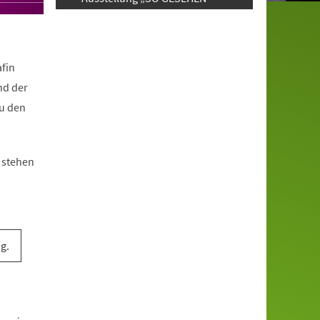
fin
nd der
u den
 stehen
g.