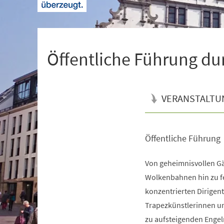
+
1
Öffentliche Führung du
VERANSTALTU
Öffentliche Führung
Veranstaltungsinformationen
Von geheimnisvollen G
Wolkenbahnen hin zu f
konzentrierten Dirigen
Trapezkünstlerinnen u
zu aufsteigenden Engel