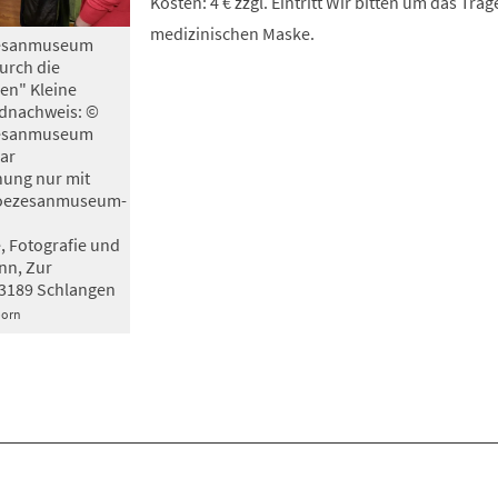
Kosten: 4 € zzgl. Eintritt Wir bitten um das Trag
medizinischen Maske.
özesanmuseum
urch die
en" Kleine
dnachweis: ©
özesanmuseum
ar
hung nur mit
oezesanmuseum-
 Fotografie und
nn, Zur
3189 Schlangen
born