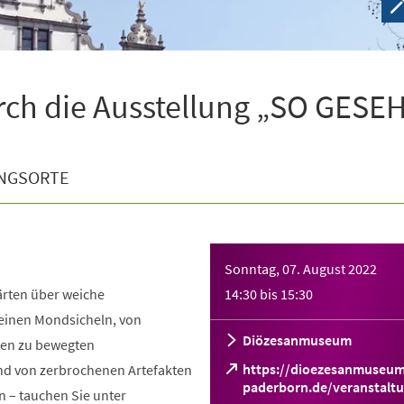
rch die Ausstellung „SO GESE
NGSORTE
Sonntag, 07. August 2022
ärten über weiche
14:30
bis
15:30
einen Mondsicheln, von
Diözesanmuseum
ten zu bewegten
https://dioezesanmuseum
nd von zerbrochenen Artefakten
paderborn.de/veranstalt
n – tauchen Sie unter