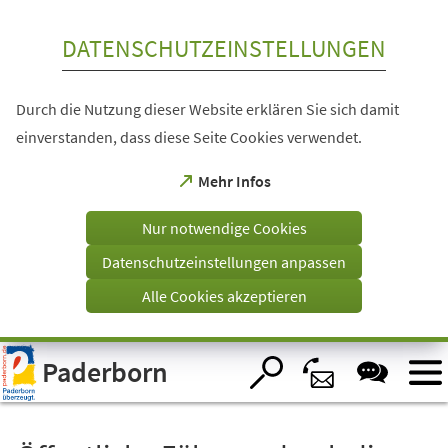
Inhalt anspringen
DATENSCHUTZEINSTELLUNGEN
Durch die Nutzung dieser Website erklären Sie sich damit
einverstanden, dass diese Seite Cookies verwendet.
(Öffnet
Mehr Infos
in
einem
Nur notwendige Cookies
neuen
Tab)
Datenschutzeinstellungen anpassen
Alle Cookies akzeptieren
Visuelle
Paderborn
Assistenzsoftware
öffnen.