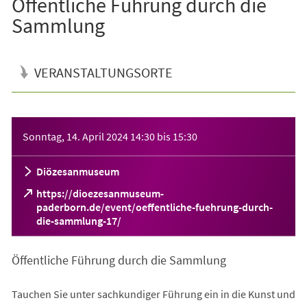
Öffentliche Führung durch die
Sammlung
VERANSTALTUNGSORTE
Veranstaltungsinformationen
Sonntag, 14. April 2024
14:30
bis
15:30
Diözesanmuseum
https://dioezesanmuseum-
paderborn.de/event/oeffentliche-fuehrung-durch-
(Öffnet
die-sammlung-17/
in
einem
Öffentliche Führung durch die Sammlung
neuen
Tab)
Tauchen Sie unter sachkundiger Führung ein in die Kunst und