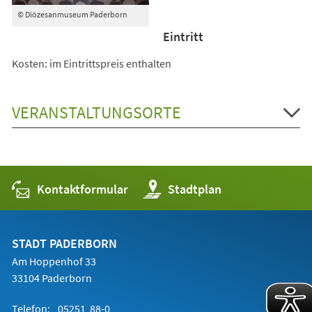
© Diözesanmuseum Paderborn
Eintritt
Kosten: im Eintrittspreis enthalten
VERANSTALTUNGSORTE
Kontaktformular
(Öffnet
Stadtplan
in
einem
neuen
Tab)
STADT PADERBORN
Am Hoppenhof 33
33104 Paderborn
Telefon:
05251 88-0