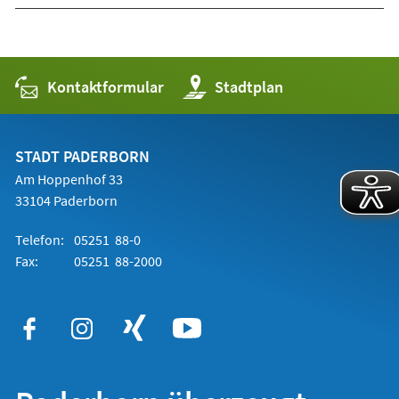
Kontaktformular
(Öffnet
Stadtplan
in
einem
neuen
Tab)
STADT PADERBORN
Am Hoppenhof 33
33104 Paderborn
Telefon:
05251 88-0
Fax:
05251 88-2000