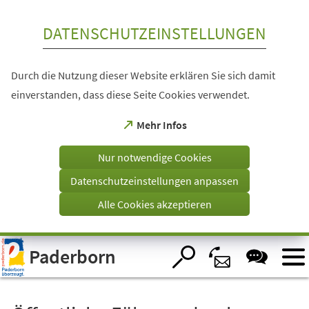
Inhalt anspringen
DATENSCHUTZEINSTELLUNGEN
Durch die Nutzung dieser Website erklären Sie sich damit
einverstanden, dass diese Seite Cookies verwendet.
(Öffnet
Mehr Infos
in
einem
Nur notwendige Cookies
neuen
Tab)
Datenschutzeinstellungen anpassen
Alle Cookies akzeptieren
Visuelle
Paderborn
Assistenzsoftware
öffnen.