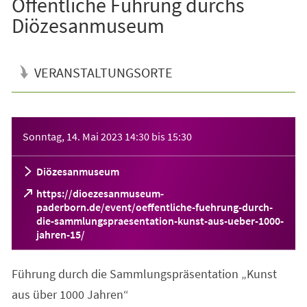
Öffentliche Führung durchs
Diözesanmuseum
VERANSTALTUNGSORTE
Veranstaltungsinformationen
Sonntag, 14. Mai 2023
14:30
bis
15:30
Diözesanmuseum
https://dioezesanmuseum-
paderborn.de/event/oeffentliche-fuehrung-durch-
die-sammlungspraesentation-kunst-aus-ueber-1000-
(Öffnet
jahren-15/
in
einem
Führung durch die Sammlungspräsentation „Kunst
neuen
Tab)
aus über 1000 Jahren“