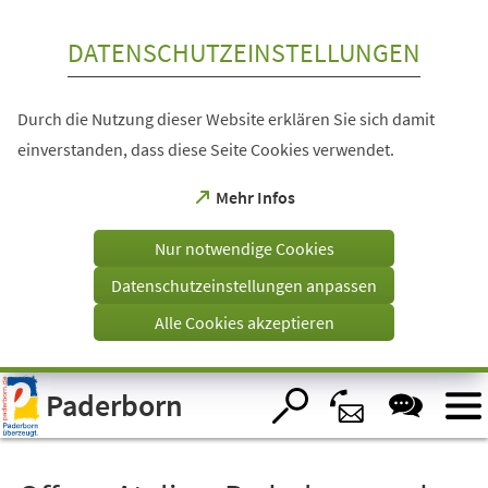
Inhalt anspringen
DATENSCHUTZEINSTELLUNGEN
Durch die Nutzung dieser Website erklären Sie sich damit
einverstanden, dass diese Seite Cookies verwendet.
(Öffnet
Mehr Infos
in
einem
Nur notwendige Cookies
neuen
Tab)
Datenschutzeinstellungen anpassen
Alle Cookies akzeptieren
Visuelle
Paderborn
Assistenzsoftware
öffnen.