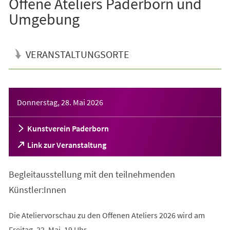
Offene Ateliers Paderborn und
Umgebung
VERANSTALTUNGSORTE
Veranstaltungsinformationen
Donnerstag, 28. Mai 2026
Kunstverein Paderborn
(Öffnet
Link zur Veranstaltung
in
einem
Begleitausstellung mit den teilnehmenden
neuen
Tab)
Künstler:Innen
Die Ateliervorschau zu den Offenen Ateliers 2026 wird am
Freitag, 22. Mai, 19 Uhr