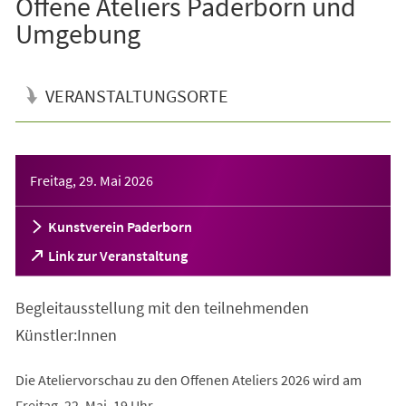
Offene Ateliers Paderborn und
Umgebung
VERANSTALTUNGSORTE
Veranstaltungsinformationen
Freitag, 29. Mai 2026
Kunstverein Paderborn
(Öffnet
Link zur Veranstaltung
in
einem
Begleitausstellung mit den teilnehmenden
neuen
Tab)
Künstler:Innen
Die Ateliervorschau zu den Offenen Ateliers 2026 wird am
Freitag, 22. Mai, 19 Uhr