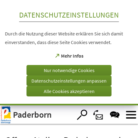
Inhalt anspringen
DATENSCHUTZEINSTELLUNGEN
Durch die Nutzung dieser Website erklären Sie sich damit
einverstanden, dass diese Seite Cookies verwendet.
(Öffnet
Mehr Infos
in
einem
Nur notwendige Cookies
neuen
Tab)
Datenschutzeinstellungen anpassen
Alle Cookies akzeptieren
Visuelle
Paderborn
Assistenzsoftware
öffnen.