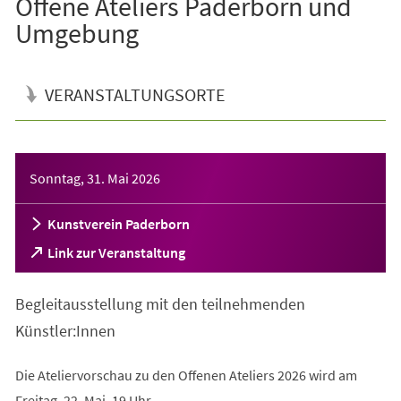
Offene Ateliers Paderborn und
Umgebung
VERANSTALTUNGSORTE
Veranstaltungsinformationen
Sonntag, 31. Mai 2026
Kunstverein Paderborn
(Öffnet
Link zur Veranstaltung
in
einem
Begleitausstellung mit den teilnehmenden
neuen
Tab)
Künstler:Innen
Die Ateliervorschau zu den Offenen Ateliers 2026 wird am
Freitag, 22. Mai, 19 Uhr