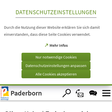
Inhalt anspringen
DATENSCHUTZEINSTELLUNGEN
Durch die Nutzung dieser Website erklären Sie sich damit
einverstanden, dass diese Seite Cookies verwendet.
(Öffnet
Mehr Infos
in
einem
Nur notwendige Cookies
neuen
Tab)
Datenschutzeinstellungen anpassen
Alle Cookies akzeptieren
Visuelle
Paderborn
Assistenzsoftware
öffnen.