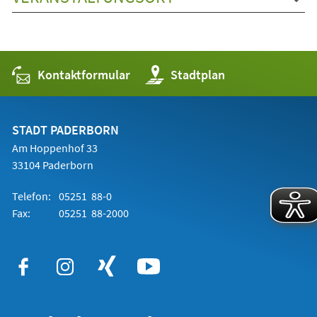
Kontaktformular
(Öffnet
Stadtplan
in
einem
neuen
Tab)
STADT PADERBORN
Am Hoppenhof 33
33104 Paderborn
Telefon:
05251 88-0
Fax:
05251 88-2000