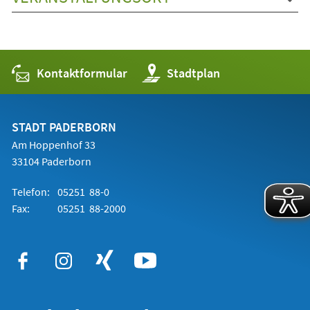
Kontaktformular
(Öffnet
Stadtplan
in
einem
neuen
Tab)
STADT PADERBORN
Am Hoppenhof 33
33104 Paderborn
Telefon:
05251 88-0
Fax:
05251 88-2000