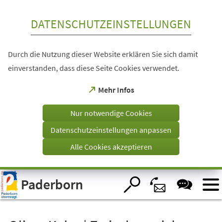
Inhalt anspringen
DATENSCHUTZEINSTELLUNGEN
Durch die Nutzung dieser Website erklären Sie sich damit
einverstanden, dass diese Seite Cookies verwendet.
(Öffnet
Mehr Infos
in
einem
Nur notwendige Cookies
neuen
Tab)
Datenschutzeinstellungen anpassen
Alle Cookies akzeptieren
Visuelle
Paderborn
Assistenzsoftware
öffnen.