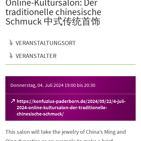
Online-Kultursalon: Der
traditionelle chinesische
Schmuck 中式传统首饰
VERANSTALTUNGSORT
VERANSTALTER
Veranstaltungsinformationen
Donnerstag, 04. Juli 2024
19:00
bis
20:30
https://konfuzius-paderborn.de/2024/05/22/4-juli-
2024-online-kultursalon-der-traditionelle-
(Öffnet
chinesische-schmuck/
in
einem
This salon will take the jewelry of China’s Ming and
neuen
Tab)