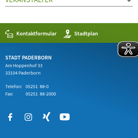
Kontaktformular
(Öffnet
Stadtplan
in
einem
neuen
Tab)
STADT PADERBORN
Am Hoppenhof 33
33104 Paderborn
Telefon:
05251 88-0
Fax:
05251 88-2000