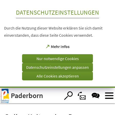
Inhalt anspringen
DATENSCHUTZEINSTELLUNGEN
Durch die Nutzung dieser Website erklären Sie sich damit
einverstanden, dass diese Seite Cookies verwendet.
(Öffnet
Mehr Infos
in
einem
Nur notwendige Cookies
neuen
Tab)
Datenschutzeinstellungen anpassen
Alle Cookies akzeptieren
Visuelle
Paderborn
Assistenzsoftware
öffnen.