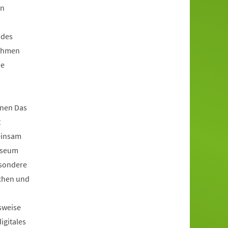
en
 des
Rahmen
ie
nen Das
t
einsam
useum
esondere
achen und
sweise
igitales