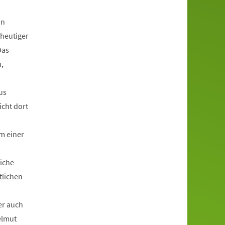
in
 heutiger
Das
,
us
icht dort
m einer
liche
tlichen
er auch
elmut