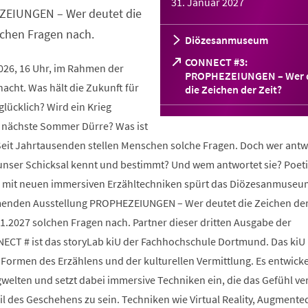
31. Januar 2027
ZEIUNGEN – Wer deutet die
lchen Fragen nach.
Diözesanmuseum
CONNECT #3:
2026, 16 Uhr, im Rahmen der
PROPHEZEIUNGEN – Wer 
cht. Was hält die Zukunft für
(Öffnet
die Zeichen der Zeit?
in
glücklich? Wird ein Krieg
einem
 nächste Sommer Dürre? Was ist
neuen
Tab)
 Seit Jahrtausenden stellen Menschen solche Fragen. Doch wer antw
 unser Schicksal kennt und bestimmt? Und wem antwortet sie? Poeti
und mit neuen immersiven Erzähltechniken spürt das Diözesanmuseu
enden Ausstellung PROPHEZEIUNGEN – Wer deutet die Zeichen der
1.2027 solchen Fragen nach. Partner dieser dritten Ausgabe der
ECT # ist das storyLab kiU der Fachhochschule Dortmund. Das kiU
Formen des Erzählens und der kulturellen Vermittlung. Es entwicke
ngwelten und setzt dabei immersive Techniken ein, die das Gefühl ve
il des Geschehens zu sein. Techniken wie Virtual Reality, Augmented