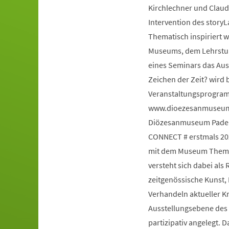
Kirchlechner und Claud
Intervention des story
Thematisch inspiriert 
Museums, dem Lehrstuhl
eines Seminars das Au
Zeichen der Zeit? wird 
Veranstaltungsprogram
www.dioezesanmuseum-
Diözesanmuseum Paderb
CONNECT # erstmals 20
mit dem Museum Themen
versteht sich dabei al
zeitgenössische Kunst,
Verhandeln aktueller K
Ausstellungsebene des H
partizipativ angelegt. 