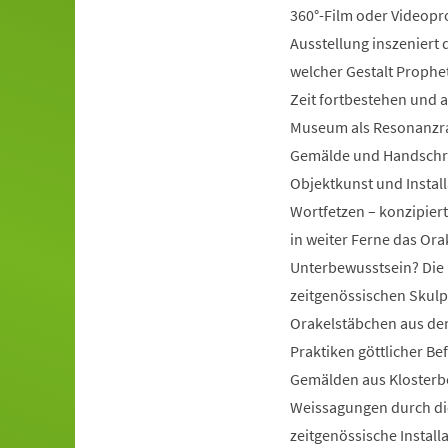
360°-Film oder Videopr
Ausstellung inszeniert d
welcher Gestalt Prophe
Zeit fortbestehen und a
Museum als Resonanzra
Gemälde und Handschrift
Objektkunst und Instal
Wortfetzen – konzipiert
in weiter Ferne das Ora
Unterbewusstsein? Die 
zeitgenössischen Skulp
Orakelstäbchen aus dem
Praktiken göttlicher Be
Gemälden aus Klosterbe
Weissagungen durch di
zeitgenössische Install