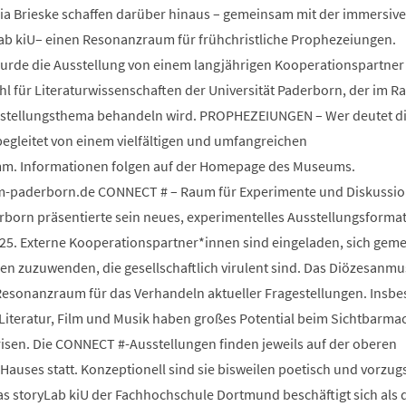
ia Brieske schaffen darüber hinaus – gemeinsam mit der immersiv
Lab kiU– einen Resonanzraum für frühchristliche Prophezeiungen.
wurde die Ausstellung von einem langjährigen Kooperationspartner
 für Literaturwissenschaften der Universität Paderborn, der im 
sstellungsthema behandeln wird. PROPHEZEIUNGEN – Wer deutet d
begleitet von einem vielfältigen und umfangreichen
m. Informationen folgen auf der Homepage des Museums.
paderborn.de CONNECT # – Raum für Experimente und Diskussio
orn präsentierte sein neues, experimentelles Ausstellungsforma
25. Externe Kooperationspartner*innen sind eingeladen, sich gem
 zuzuwenden, die gesellschaftlich virulent sind. Das Diözesanm
s Resonanzraum für das Verhandeln aktueller Fragestellungen. Insb
 Literatur, Film und Musik haben großes Potential beim Sichtbarm
risen. Die CONNECT #-Ausstellungen finden jeweils auf der oberen
auses statt. Konzeptionell sind sie bisweilen poetisch und vorzug
Das storyLab kiU der Fachhochschule Dortmund beschäftigt sich als d