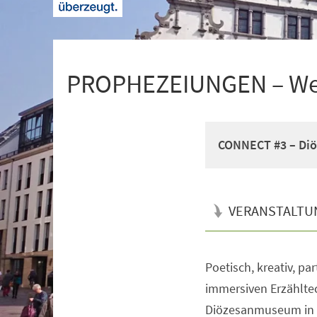
+
1
PROPHEZEIUNGEN – Wer 
CONNECT #3 – Diö
VERANSTALTU
Poetisch, kreativ, pa
Veranstaltungsinformationen
immersiven Erzählte
Diözesanmuseum in