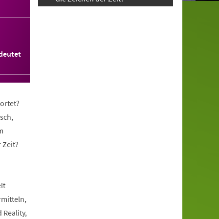
deutet
ortet?
sch,
m
 Zeit?
lt
rmitteln,
 Reality,