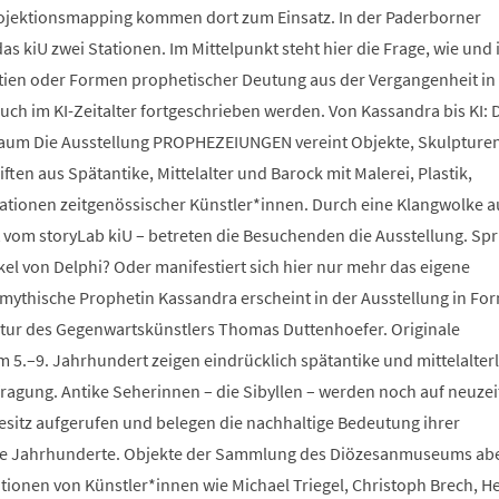
ojektionsmapping kommen dort zum Einsatz. In der Paderborner
as kiU zwei Stationen. Im Mittelpunkt steht hier die Frage, wie und 
tien oder Formen prophetischer Deutung aus der Vergangenheit in
uch im KI-Zeitalter fortgeschrieben werden. Von Kassandra bis KI: 
um Die Ausstellung PROPHEZEIUNGEN vereint Objekte, Skulpturen
en aus Spätantike, Mittelalter und Barock mit Malerei, Plastik,
lationen zeitgenössischer Künstler*innen. Durch eine Klangwolke a
 vom storyLab kiU – betreten die Besuchenden die Ausstellung. Spr
kel von Delphi? Oder manifestiert sich hier nur mehr das eigene
mythische Prophetin Kassandra erscheint in der Ausstellung in For
tur des Gegenwartskünstlers Thomas Duttenhoefer. Originale
 5.–9. Jahrhundert zeigen eindrücklich spätantike und mittelalter
fragung. Antike Seherinnen – die Sibyllen – werden noch auf neuzei
sitz aufgerufen und belegen die nachhaltige Bedeutung ihrer
e Jahrhunderte. Objekte der Sammlung des Diözesanmuseums ab
ationen von Künstler*innen wie Michael Triegel, Christoph Brech, H