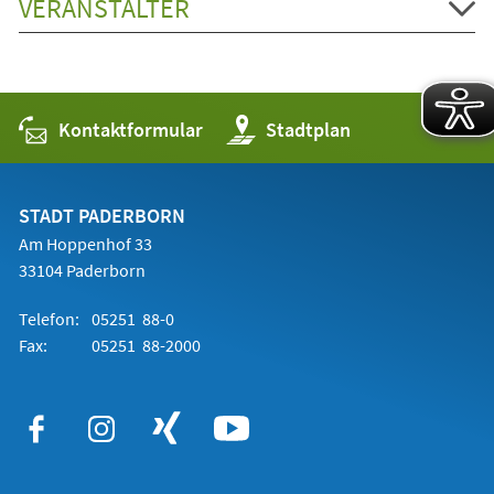
VERANSTALTER
Kontaktformular
(Öffnet
Stadtplan
in
einem
neuen
Tab)
STADT PADERBORN
Am Hoppenhof 33
33104 Paderborn
Telefon:
05251 88-0
Fax:
05251 88-2000