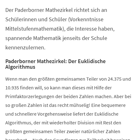
einem
Der Paderborner Mathezirkel richtet sich an
neuen
Tab)
Schülerinnen und Schüler (Vorkenntnisse
Mittelstufenmathematik), die Interesse haben,
spannende Mathematik jenseits der Schule
kennenzulernen.
Paderborner Mathezirkel: Der Euklidische
Algorithmus
Wenn man den größten gemeinsamen Teiler von 24.375 und
10.935 finden will, so kann man dieses mit Hilfe der
Primfaktorzerlegungen der beiden Zahlen machen. Aber bei
so großen Zahlen ist das recht mühselig! Eine bequemere
und schnellere Vorgehensweise liefert der Euklidische
Algorithmus, der mit wiederholter Division mit Rest den
größten gemeinsamen Teiler zweier natürlicher Zahlen
berechnet. – Nach den Grundlagen zur Teilbarkeit beweisen