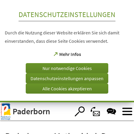
Inhalt anspringen
DATENSCHUTZEINSTELLUNGEN
Durch die Nutzung dieser Website erklären Sie sich damit
einverstanden, dass diese Seite Cookies verwendet.
(Öffnet
Mehr Infos
in
einem
Nur notwendige Cookies
neuen
Tab)
Datenschutzeinstellungen anpassen
Alle Cookies akzeptieren
Visuelle
Paderborn
Assistenzsoftware
öffnen.