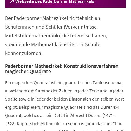
(Öffnet
Webseite des Paderborner Mathezirkels
in
einem
Der Paderborner Mathezirkel richtet sich an
neuen
Tab)
Schülerinnen und Schüler (Vorkenntnisse
Mittelstufenmathematik), die Interesse haben,
spannende Mathematik jenseits der Schule
kennenzulernen.
Paderborner Mathezirkel: Kon­struk­ti­ons­ver­fah­ren
ma­gi­scher Qua­dra­te
Ein magisches Quadrat ist ein quadratisches Zahlenschema,
in welchem die Summe der Zahlen in jeder Zeile und in jeder
Spalte sowie in jeder der beiden Diagonalen den selben Wert
ergibt. Beispiele für magische Quadrate sind das Dürer 4x4
Quadrat, welches als ein Detail in Albrecht Dürers (1471–
1528) Kupferstich Melencolia zu sehen ist, und das aus China