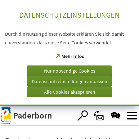
Inhalt anspringen
DATENSCHUTZEINSTELLUNGEN
Durch die Nutzung dieser Website erklären Sie sich damit
einverstanden, dass diese Seite Cookies verwendet.
(Öffnet
Mehr Infos
in
einem
Nur notwendige Cookies
neuen
Tab)
Datenschutzeinstellungen anpassen
Alle Cookies akzeptieren
Visuelle
Paderborn
Assistenzsoftware
öffnen.