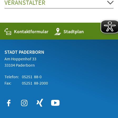
VERANSTALTER
Kontaktformular
(Öffnet
Stadtplan
in
einem
neuen
Tab)
STADT PADERBORN
Am Hoppenhof 33
33104 Paderborn
Telefon:
05251 88-0
Fax:
05251 88-2000