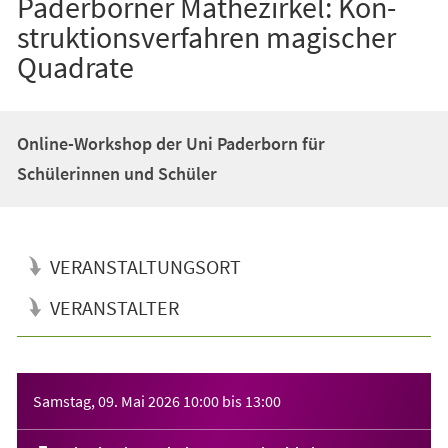
Paderborner Mathezirkel: Kon­
struk­ti­ons­ver­fah­ren ma­gi­scher
Qua­dra­te
Online-Workshop der Uni Paderborn für
Schülerinnen und Schüler
VERANSTALTUNGSORT
VERANSTALTER
Veranstaltungsinformationen
Samstag, 09. Mai 2026
10:00
bis
13:00