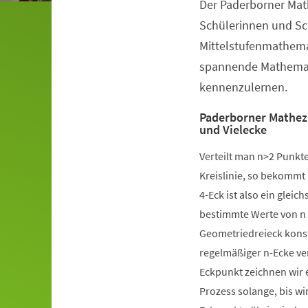
Der Paderborner Math
Veranstaltungsinformationen
Schülerinnen und Sc
Mittelstufenmathemat
spannende Mathemati
kennenzulernen.
Paderborner Mathezi
und Vielecke
Verteilt man n>2 Punkte
Kreislinie, so bekommt
4-Eck ist also ein glei
bestimmte Werte von n 
Geometriedreieck konst
regelmäßiger n-Ecke v
Eckpunkt zeichnen wir 
Prozess solange, bis w