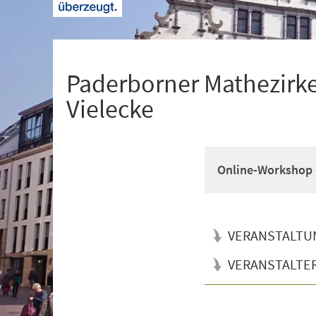
+
1
Paderborner Mathezirke
Vielecke
Online-Workshop 
VERANSTALTU
VERANSTALTE