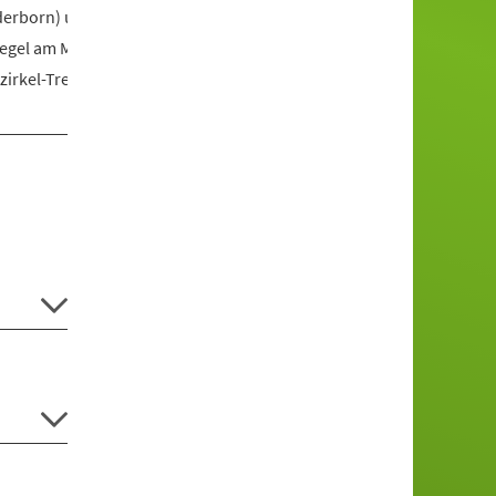
derborn) und die
Regel am Mittwoch
irkel-Treffen per E-