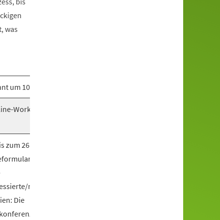
ess, bis
ackigen
t, was
nt um 10:00 Uhr.
line-Workshops ist
is zum 26.11.2024)
eformular von der
-
essierte/mathezirkel
ien: Die
okonferenz mit Zoom