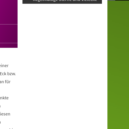
einer
Eck bzw.
an für
unkte
m
iesen
h