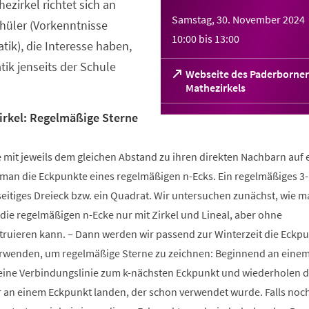
ezirkel richtet sich an
Samstag, 30. November 2024
hüler (Vorkenntnisse
10:00
bis
13:00
ik), die Interesse haben,
k jenseits der Schule
Webseite des Paderborner
(Öffnet
Mathezirkels
in
einem
rkel: Regelmäßige Sterne
neuen
Tab)
 mit jeweils dem gleichen Abstand zu ihren direkten Nachbarn auf 
 man die Eckpunkte eines regelmäßigen n-Ecks. Ein regelmäßiges 3-
chseitiges Dreieck bzw. ein Quadrat. Wir untersuchen zunächst, wie m
die regelmäßigen n-Ecke nur mit Zirkel und Lineal, aber ohne
ruieren kann. – Dann werden wir passend zur Winterzeit die Eckp
erwenden, um regelmäßige Sterne zu zeichnen: Beginnend an eine
eine Verbindungslinie zum k-nächsten Eckpunkt und wiederholen d
ir an einem Eckpunkt landen, der schon verwendet wurde. Falls noc