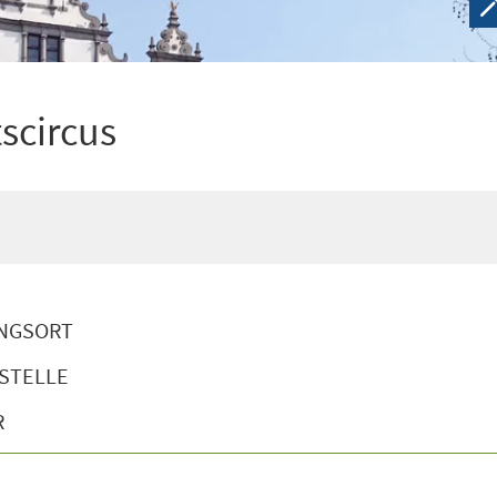
scircus
NGSORT
STELLE
R