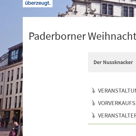
+
1
Paderborner Weihnacht
Der Nussknacker
VERANSTALTU
VORVERKAUFS
VERANSTALTE