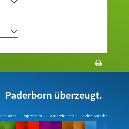
Paderborn überzeugt.
nsblätter
Impressum
Barrierefreiheit
Leichte Sprache