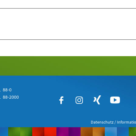
 88-0
 88-2000
Datenschutz / Informatio