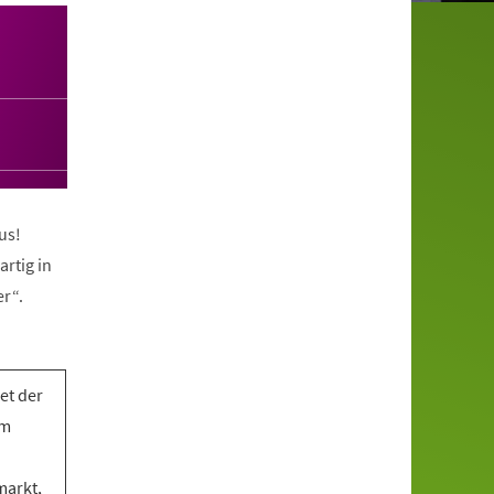
us!
artig in
r“.
et der
em
markt,