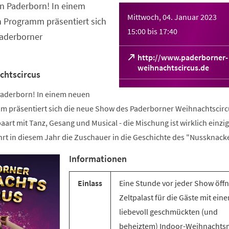
in Paderborn! In einem
Mittwoch, 04. Januar 2023
 Programm präsentiert sich
15:00
bis
17:40
aderborner
http://www.paderborner-
(Öffnet
weihnachtscircus.de
chtscircus
in
einem
 Paderborn! In einem neuen
neuen
 präsentiert sich die neue Show des Paderborner Weihnachtscirc
Tab)
aart mit Tanz, Gesang und Musical - die Mischung ist wirklich einzig
rt in diesem Jahr die Zuschauer in die Geschichte des "Nussknacke
Informationen
Einlass
Eine Stunde vor jeder Show öffn
Zeltpalast für die Gäste mit ein
liebevoll geschmückten (und
beheiztem) Indoor-Weihnachts