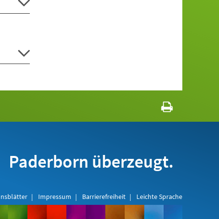
Paderborn überzeugt.
nsblätter
Impressum
Barrierefreiheit
Leichte Sprache