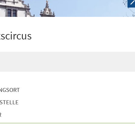
scircus
NGSORT
STELLE
R