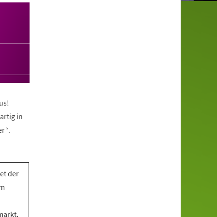
us!
artig in
r“.
et der
em
markt,