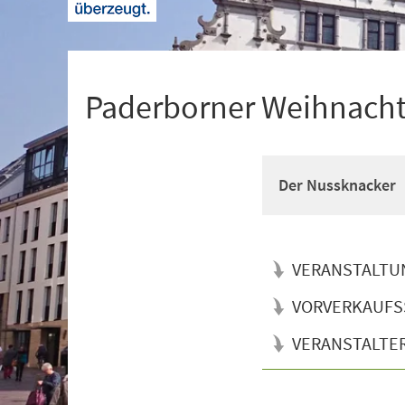
+
1
Paderborner Weihnacht
Der Nussknacker
VERANSTALTU
VORVERKAUFS
VERANSTALTE