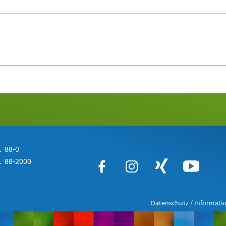
 88-0
 88-2000
Datenschutz / Informatio