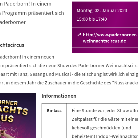
in Paderborn! In einem
Montag, 02. Januar 2023
 Programm präsentiert sich
15:00
bis
17:40
aderborner
http://www.paderborner-
(Öffnet
weihnachtscircus.de
chtscircus
in
einem
 Paderborn! In einem neuen
neuen
 präsentiert sich die neue Show des Paderborner Weihnachtscirc
Tab)
aart mit Tanz, Gesang und Musical - die Mischung ist wirklich einzig
rt in diesem Jahr die Zuschauer in die Geschichte des "Nussknacke
Informationen
Einlass
Eine Stunde vor jeder Show öffn
Zeltpalast für die Gäste mit ein
liebevoll geschmückten (und
beheiztem) Indoor-Weihnachts