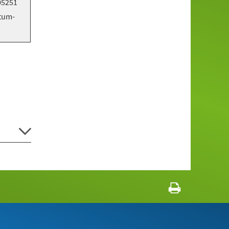
05251
tum-