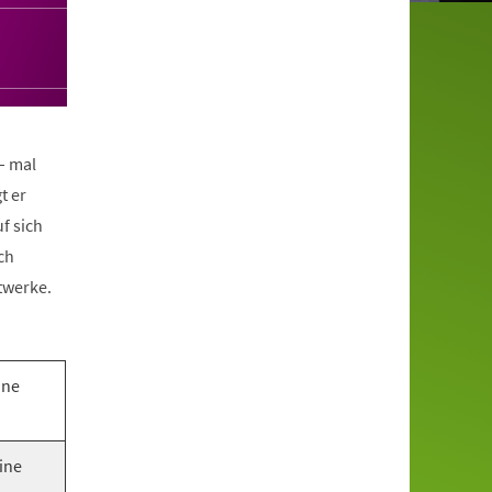
– mal
t er
f sich
ch
twerke.
ine
ine