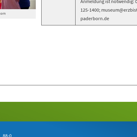
Anmeldung ist notwendig: 
125-1400; museum@erzbis
born
paderborn.de
 88-0