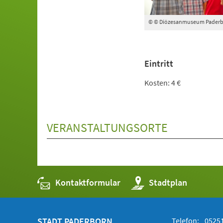
© © Diözesanmuseum Pader
Eintritt
Kosten: 4 €
VERANSTALTUNGSORTE
Kontaktformular
(Öffnet
Stadtplan
in
einem
neuen
Tab)
STADT PADERBORN
Telefon:
05251