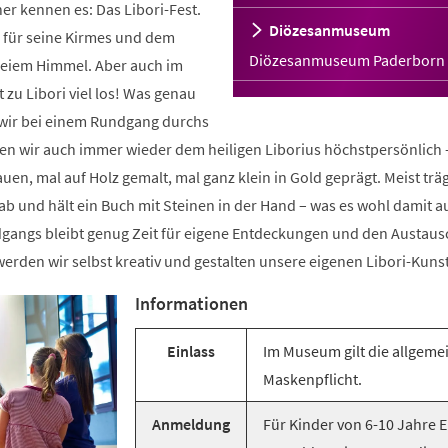
er kennen es: Das Libori-Fest.
Diözesanmuseum
m für seine Kirmes und dem
Diözesanmuseum Paderborn
reiem Himmel. Aber auch im
zu Libori viel los! Was genau
n wir bei einem Rundgang durchs
 wir auch immer wieder dem heiligen Liborius höchstpersönlich 
uen, mal auf Holz gemalt, mal ganz klein in Gold geprägt. Meist träg
ab und hält ein Buch mit Steinen in der Hand – was es wohl damit au
angs bleibt genug Zeit für eigene Entdeckungen und den Austaus
erden wir selbst kreativ und gestalten unsere eigenen Libori-Kuns
Informationen
Einlass
Im Museum gilt die allgeme
Maskenpflicht.
Anmeldung
Für Kinder von 6-10 Jahre E