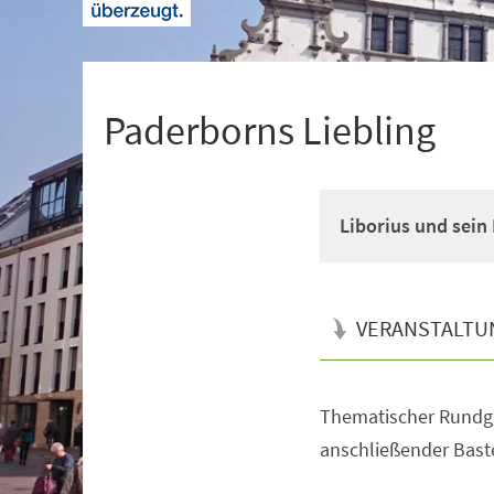
+
1
Paderborns Liebling
Liborius und sein 
VERANSTALTU
Thematischer Rundg
Veranstaltungsinformationen
anschließender Baste