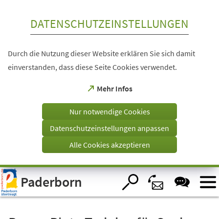
Inhalt anspringen
DATENSCHUTZEINSTELLUNGEN
Durch die Nutzung dieser Website erklären Sie sich damit
einverstanden, dass diese Seite Cookies verwendet.
(Öffnet
Mehr Infos
in
einem
Nur notwendige Cookies
neuen
Tab)
Datenschutzeinstellungen anpassen
Alle Cookies akzeptieren
Visuelle
Paderborn
Assistenzsoftware
öffnen.