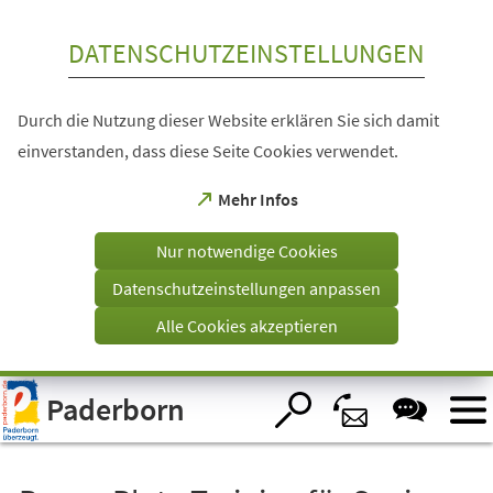
Inhalt anspringen
DATENSCHUTZEINSTELLUNGEN
Durch die Nutzung dieser Website erklären Sie sich damit
einverstanden, dass diese Seite Cookies verwendet.
(Öffnet
Mehr Infos
in
einem
Nur notwendige Cookies
neuen
Tab)
Datenschutzeinstellungen anpassen
Alle Cookies akzeptieren
Visuelle
Paderborn
Assistenzsoftware
öffnen.