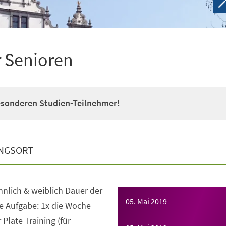
r Senioren
esonderen Studien-Teilnehmer!
NGSORT
nnlich & weiblich Dauer der
05. Mai 2019
e Aufgabe: 1x die Woche
–
late Training (für