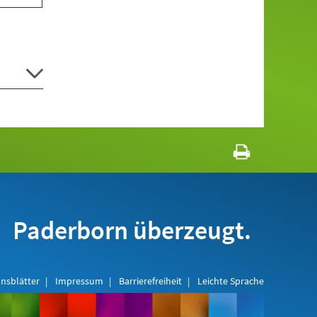
Paderborn überzeugt.
nsblätter
Impressum
Barrierefreiheit
Leichte Sprache