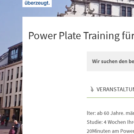
+
1
Power Plate Training fü
Wir suchen den b
VERANSTALTU
lter: ab 60 Jahre. mä
Veranstaltungsinformationen
Studie: 4 Wochen Ihr
20Minuten am Power P