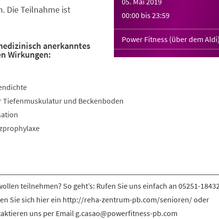
05. Mai 2019
. Die Teilnahme ist
00:00
bis
23:59
Power Fitness (über dem Aldi
 medizinisch anerkanntes
en Wirkungen:
endichte
der Tiefenmuskulatur und Beckenboden
sation
rzprophylaxe
wollen teilnehmen? So geht’s: Rufen Sie uns einfach an 05251-1843
en Sie sich hier ein http://reha-zentrum-pb.com/senioren/ oder
aktieren uns per Email g.casao@powerfitness-pb.com