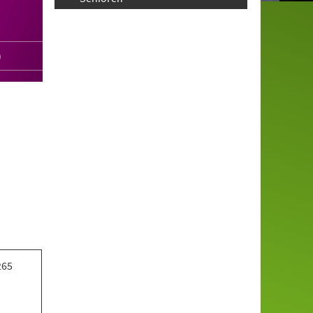
)
265