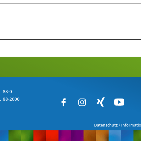
 88-0
 88-2000
Datenschutz / Informatio