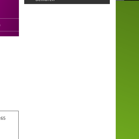
)
265