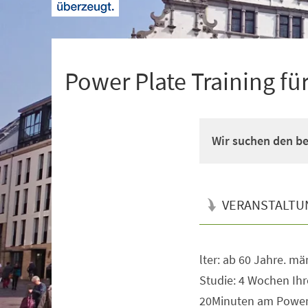
+
1
Power Plate Training fü
Wir suchen den b
VERANSTALTU
lter: ab 60 Jahre. mä
Veranstaltungsinformationen
Studie: 4 Wochen Ihr
20Minuten am Power P