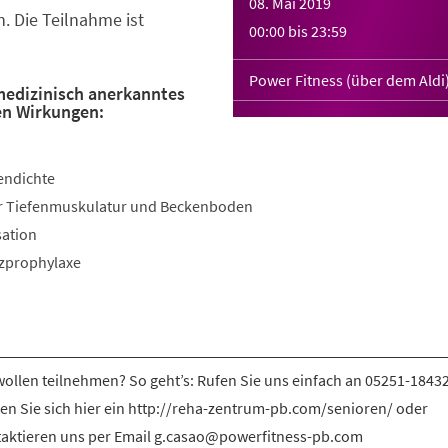
08. Mai 2019
. Die Teilnahme ist
00:00
bis
23:59
Power Fitness (über dem Aldi
 medizinisch anerkanntes
en Wirkungen:
endichte
der Tiefenmuskulatur und Beckenboden
sation
rzprophylaxe
wollen teilnehmen? So geht’s: Rufen Sie uns einfach an 05251-1843
en Sie sich hier ein http://reha-zentrum-pb.com/senioren/ oder
aktieren uns per Email g.casao@powerfitness-pb.com