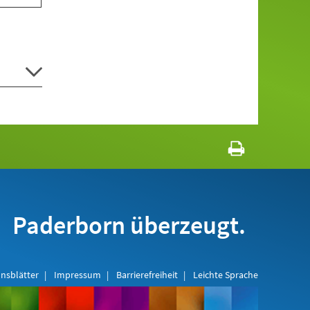
Paderborn überzeugt.
nsblätter
Impressum
Barrierefreiheit
Leichte Sprache