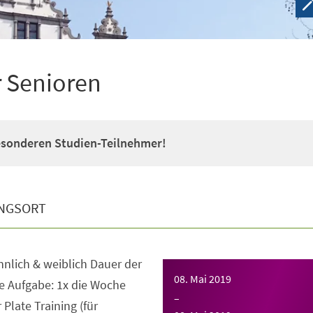
r Senioren
esonderen Studien-Teilnehmer!
NGSORT
nnlich & weiblich Dauer der
08. Mai 2019
e Aufgabe: 1x die Woche
–
late Training (für