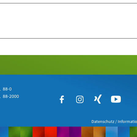
 88-0
 88-2000
Datenschutz / Informatio