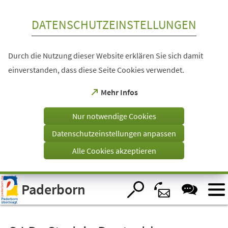
Inhalt anspringen
DATENSCHUTZEINSTELLUNGEN
Durch die Nutzung dieser Website erklären Sie sich damit
einverstanden, dass diese Seite Cookies verwendet.
(Öffnet
Mehr Infos
in
einem
Nur notwendige Cookies
neuen
Tab)
Datenschutzeinstellungen anpassen
Alle Cookies akzeptieren
Visuelle
Paderborn
Assistenzsoftware
öffnen.