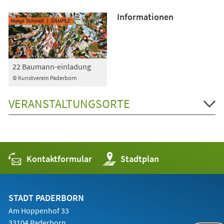
Informationen
22 Baumann-einladung
© Kunstverein Paderborn
VERANSTALTUNGSORTE
Kontaktformular
(Öffnet
Stadtplan
in
einem
neuen
Tab)
STADT PADERBORN
Am Hoppenhof 33
33104 Paderborn