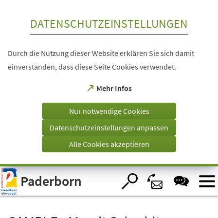
Inhalt anspringen
DATENSCHUTZEINSTELLUNGEN
Durch die Nutzung dieser Website erklären Sie sich damit
einverstanden, dass diese Seite Cookies verwendet.
(Öffnet
Mehr Infos
in
einem
Nur notwendige Cookies
neuen
Tab)
Datenschutzeinstellungen anpassen
Alle Cookies akzeptieren
Visuelle
Paderborn
Assistenzsoftware
öffnen.