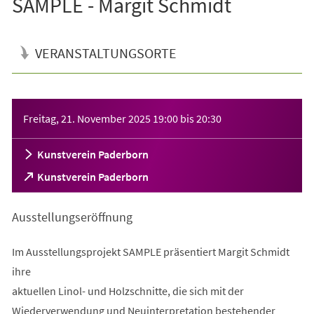
SAMPLE - Margit Schmidt
VERANSTALTUNGSORTE
Veranstaltungsinformationen
Freitag, 21. November 2025
19:00
bis
20:30
Kunstverein Paderborn
(Öffnet
Kunstverein Paderborn
in
einem
Ausstellungseröffnung
neuen
Tab)
Im Ausstellungsprojekt SAMPLE präsentiert Margit Schmidt
ihre
aktuellen Linol- und Holzschnitte, die sich mit der
Wiederverwendung und Neuinterpretation bestehender