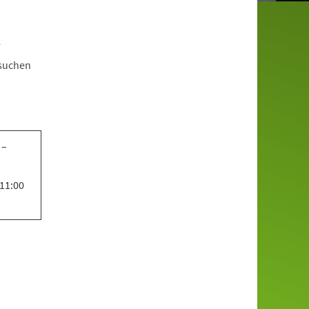
r
esuchen
 –
 11:00