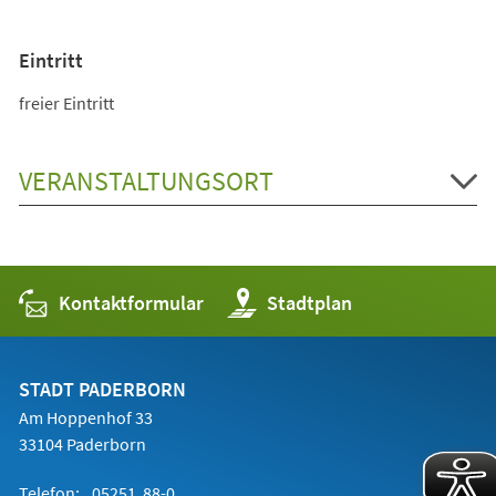
Eintritt
freier Eintritt
VERANSTALTUNGSORT
Kontaktformular
(Öffnet
Stadtplan
in
einem
neuen
Tab)
STADT PADERBORN
Am Hoppenhof 33
33104 Paderborn
Telefon:
05251 88-0