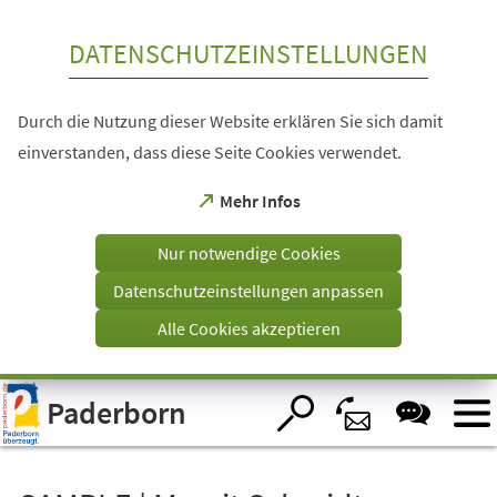
Inhalt anspringen
DATENSCHUTZEINSTELLUNGEN
Durch die Nutzung dieser Website erklären Sie sich damit
einverstanden, dass diese Seite Cookies verwendet.
(Öffnet
Mehr Infos
in
einem
Nur notwendige Cookies
neuen
Tab)
Datenschutzeinstellungen anpassen
Alle Cookies akzeptieren
Visuelle
Paderborn
Assistenzsoftware
öffnen.