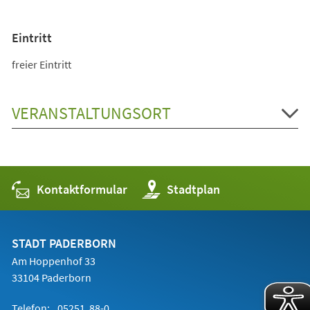
Eintritt
freier Eintritt
VERANSTALTUNGSORT
Kontaktformular
(Öffnet
Stadtplan
in
einem
neuen
Tab)
STADT PADERBORN
Am Hoppenhof 33
33104 Paderborn
Telefon:
05251 88-0