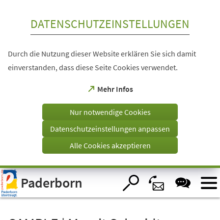
Inhalt anspringen
DATENSCHUTZEINSTELLUNGEN
Durch die Nutzung dieser Website erklären Sie sich damit
einverstanden, dass diese Seite Cookies verwendet.
(Öffnet
Mehr Infos
in
einem
Nur notwendige Cookies
neuen
Tab)
Datenschutzeinstellungen anpassen
Alle Cookies akzeptieren
Visuelle
Paderborn
Assistenzsoftware
öffnen.