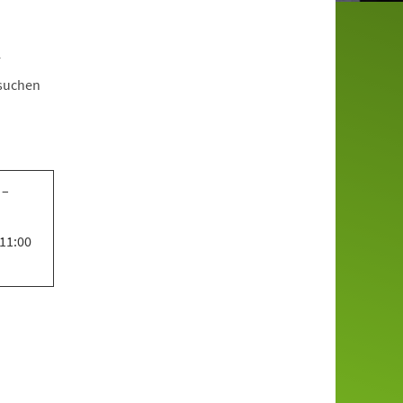
r
esuchen
 –
 11:00