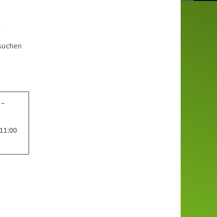
r
esuchen
 –
 11:00