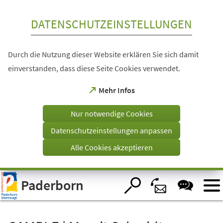
Inhalt anspringen
DATENSCHUTZEINSTELLUNGEN
Durch die Nutzung dieser Website erklären Sie sich damit
einverstanden, dass diese Seite Cookies verwendet.
(Öffnet
Mehr Infos
in
einem
Nur notwendige Cookies
neuen
Tab)
Datenschutzeinstellungen anpassen
Alle Cookies akzeptieren
Visuelle
Paderborn
Assistenzsoftware
öffnen.