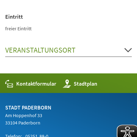
Eintritt
freier Eintritt
VERANSTALTUNGSORT
Kontaktformular
(Öffnet
Stadtplan
in
einem
neuen
Tab)
STADT PADERBORN
Am Hoppenhof 33
33104 Paderborn
Telefon:
05251 88-0