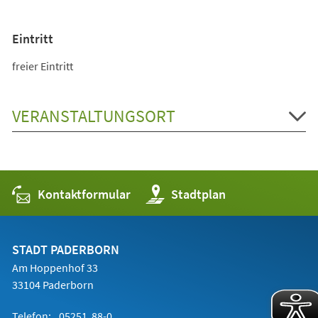
Eintritt
freier Eintritt
VERANSTALTUNGSORT
Kontaktformular
(Öffnet
Stadtplan
in
einem
neuen
Tab)
STADT PADERBORN
Am Hoppenhof 33
33104 Paderborn
Telefon:
05251 88-0