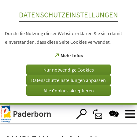
Inhalt anspringen
DATENSCHUTZEINSTELLUNGEN
Durch die Nutzung dieser Website erklären Sie sich damit
einverstanden, dass diese Seite Cookies verwendet.
(Öffnet
Mehr Infos
in
einem
Nur notwendige Cookies
neuen
Tab)
Datenschutzeinstellungen anpassen
Alle Cookies akzeptieren
Visuelle
Paderborn
Assistenzsoftware
öffnen.