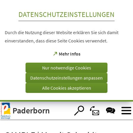
Inhalt anspringen
DATENSCHUTZEINSTELLUNGEN
Durch die Nutzung dieser Website erklären Sie sich damit
einverstanden, dass diese Seite Cookies verwendet.
(Öffnet
Mehr Infos
in
einem
Nur notwendige Cookies
neuen
Tab)
Datenschutzeinstellungen anpassen
Alle Cookies akzeptieren
Visuelle
Paderborn
Assistenzsoftware
öffnen.