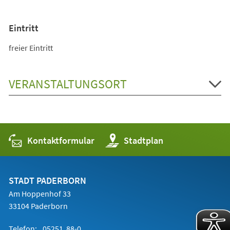
Eintritt
freier Eintritt
VERANSTALTUNGSORT
Kontaktformular
(Öffnet
Stadtplan
in
einem
neuen
Tab)
STADT PADERBORN
Am Hoppenhof 33
33104 Paderborn
Telefon:
05251 88-0