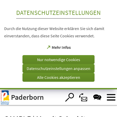
Inhalt anspringen
DATENSCHUTZEINSTELLUNGEN
Durch die Nutzung dieser Website erklären Sie sich damit
einverstanden, dass diese Seite Cookies verwendet.
(Öffnet
Mehr Infos
in
einem
Nur notwendige Cookies
neuen
Tab)
Datenschutzeinstellungen anpassen
Alle Cookies akzeptieren
Visuelle
Paderborn
Assistenzsoftware
öffnen.