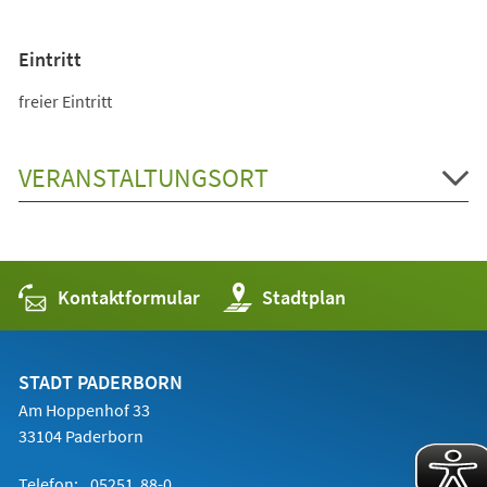
Eintritt
freier Eintritt
VERANSTALTUNGSORT
Kontaktformular
(Öffnet
Stadtplan
in
einem
neuen
Tab)
STADT PADERBORN
Am Hoppenhof 33
33104 Paderborn
Telefon:
05251 88-0