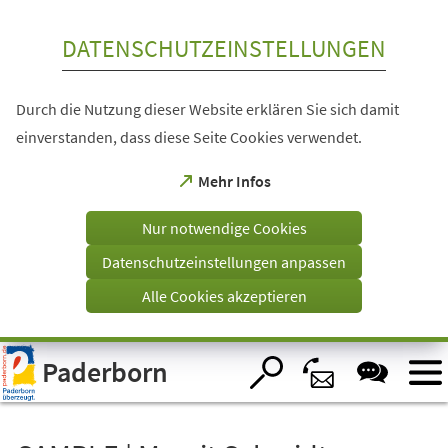
Inhalt anspringen
DATENSCHUTZEINSTELLUNGEN
Durch die Nutzung dieser Website erklären Sie sich damit
einverstanden, dass diese Seite Cookies verwendet.
(Öffnet
Mehr Infos
in
einem
Nur notwendige Cookies
neuen
Tab)
Datenschutzeinstellungen anpassen
Alle Cookies akzeptieren
Visuelle
Paderborn
Assistenzsoftware
öffnen.