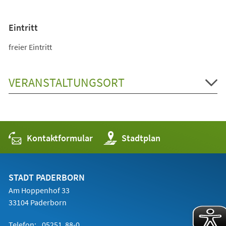
Eintritt
freier Eintritt
VERANSTALTUNGSORT
Kontaktformular
(Öffnet
Stadtplan
in
einem
neuen
Tab)
STADT PADERBORN
Am Hoppenhof 33
33104 Paderborn
Telefon:
05251 88-0